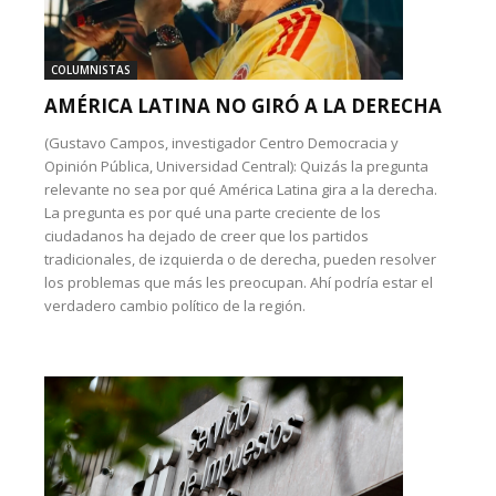
COLUMNISTAS
AMÉRICA LATINA NO GIRÓ A LA DERECHA
(Gustavo Campos, investigador Centro Democracia y
Opinión Pública, Universidad Central): Quizás la pregunta
relevante no sea por qué América Latina gira a la derecha.
La pregunta es por qué una parte creciente de los
ciudadanos ha dejado de creer que los partidos
tradicionales, de izquierda o de derecha, pueden resolver
los problemas que más les preocupan. Ahí podría estar el
verdadero cambio político de la región.