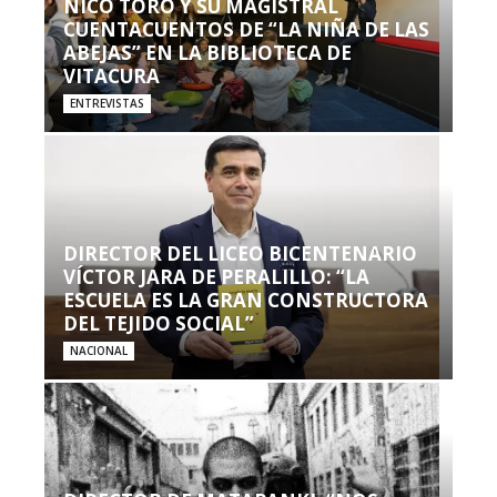
NICO TORO Y SU MAGISTRAL
CUENTACUENTOS DE “LA NIÑA DE LAS
ABEJAS” EN LA BIBLIOTECA DE
VITACURA
ENTREVISTAS
DIRECTOR DEL LICEO BICENTENARIO
VÍCTOR JARA DE PERALILLO: “LA
ESCUELA ES LA GRAN CONSTRUCTORA
DEL TEJIDO SOCIAL”
NACIONAL