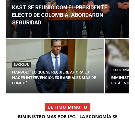
KAST SE REUNIÓ CON EL PRESIDENTE
ELECTO DE COLOMBIA: ABORDARON
SEGURIDAD
NACIONAL
ECONOMÍA
HARBOE: “LO QUE SE REQUIERE AHORA ES
HACER INTERVENCIONES BARRIALES MÁS DE
BIMINISTRO
FONDO”
ESTÁ ENCAU
ÚLTIMO MINUTO
BIMINISTRO MAS POR IPC: “LA ECONOMÍA SE
KAST SE REUNIÓ CON EL PRESIDENTE ELECTO DE
ESTÁ ENC...
COLOMBIA: A...