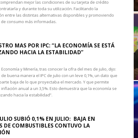
omprendan mejor las condiciones de su tarjeta de crédito
ntratarla y durante toda su utilización. Facilitando la
n entre las distintas alternativas disponibles y promoviendo
s de consumo más informadas.
STRO MAS POR IPC: “LA ECONOMÍA SE ESTÁ
ANDO HACIA LA ESTABILIDAD”
de Economía y Minería, tras conocer la cifra del mes de julio, dijo:
 de buena manera el IPC de julio con un leve 0,1%, un dato que
 parte baja de lo que proyectaba el mercado. Y que permite
 inflación anual a un 3,5%. Esto demuestra que la economía se
zando hacia la estabilidad”.
JULIO SUBIÓ 0,1% EN JULIO: BAJA EN
S DE COMBUSTIBLES CONTUVO LA
IÓN