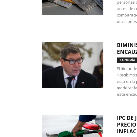
personas c
antes de co
comparació
decisione
BIMINI
ENCAUZ
ECONOMÍA
El titular 
“Recibimos
está en la
moderar la
está encau
IPC DE 
PRECIO
INFLAC