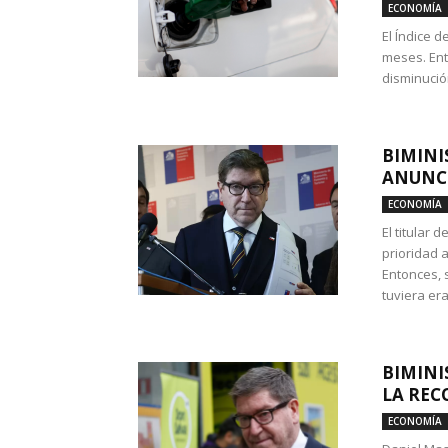
ECONOMÍA
El Índice 
meses. Ent
disminución
BIMINI
ANUNCI
ECONOMÍA
El titular 
prioridad 
Entonces, 
tuviera era
BIMINI
LA REC
ECONOMÍA