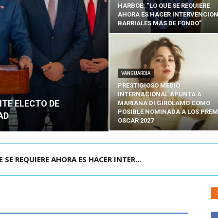
HARBOE: “LO QUE SE REQUIERE
AHORA ES HACER INTERVENCIO
BARRIALES MÁS DE FONDO”
VANGUARDIA
PRESTIGIOSO MEDIO
INTERNACIONAL APUNTA A
NTE ELECTO DE
MARIANA DI GIROLAMO COMO
POSIBLE NOMINADA A LOS PREM
AD
OSCAR 2027
POR IPC: “LA ECONOMÍA SE ESTÁ ENC...