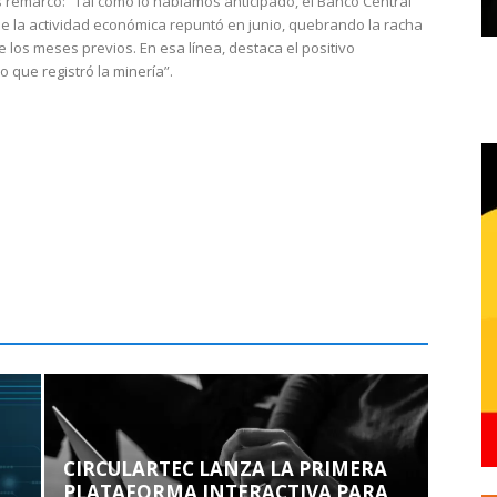
 remarcó: “Tal como lo habíamos anticipado, el Banco Central
e la actividad económica repuntó en junio, quebrando la racha
e los meses previos. En esa línea, destaca el positivo
que registró la minería”.
CIRCULARTEC LANZA LA PRIMERA
PLATAFORMA INTERACTIVA PARA