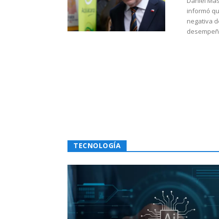
Daniel Mas
informó qu
negativa d
desempeño 
TECNOLOGÍA