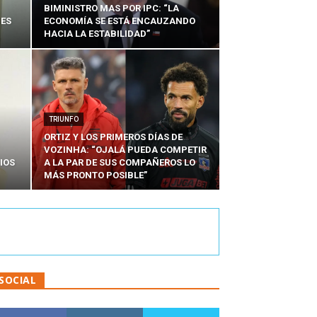
BIMINISTRO MAS POR IPC: “LA
NES
ECONOMÍA SE ESTÁ ENCAUZANDO
HACIA LA ESTABILIDAD”
TRIUNFO
ORTIZ Y LOS PRIMEROS DÍAS DE
VOZINHA: “OJALÁ PUEDA COMPETIR
IOS
A LA PAR DE SUS COMPAÑEROS LO
MÁS PRONTO POSIBLE”
SOCIAL