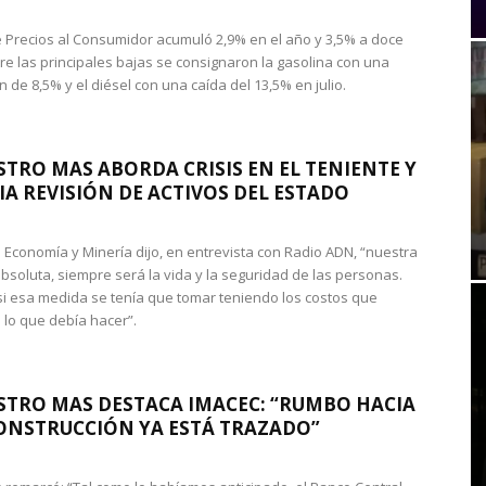
de Precios al Consumidor acumuló 2,9% en el año y 3,5% a doce
re las principales bajas se consignaron la gasolina con una
 de 8,5% y el diésel con una caída del 13,5% en julio.
STRO MAS ABORDA CRISIS EN EL TENIENTE Y
A REVISIÓN DE ACTIVOS DEL ESTADO
de Economía y Minería dijo, en entrevista con Radio ADN, “nuestra
absoluta, siempre será la vida y la seguridad de las personas.
si esa medida se tenía que tomar teniendo los costos que
 lo que debía hacer”.
STRO MAS DESTACA IMACEC: “RUMBO HACIA
ONSTRUCCIÓN YA ESTÁ TRAZADO”