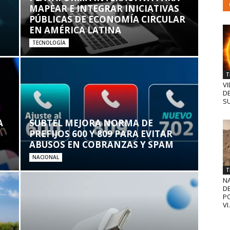
MAPEAR E INTEGRAR INICIATIVAS
PÚBLICAS DE ECONOMÍA CIRCULAR
EN AMÉRICA LATINA
TECNOLOGÍA
T
VI
D
SU
A
SUBTEL MEJORA NORMA DE
PREFIJOS 600 Y 809 PARA EVITAR
ABUSOS EN COBRANZAS Y SPAM
NACIONAL
T
N
D
PO
VI.