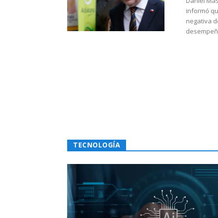
Daniel Mas
informó qu
negativa d
desempeño 
TECNOLOGÍA