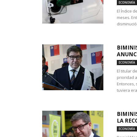
ECONOMÍA
El Índice 
meses. Ent
disminución
BIMINI
ANUNCI
ECONOMÍA
El titular 
prioridad 
Entonces, 
tuviera era
BIMINI
LA REC
ECONOMÍA