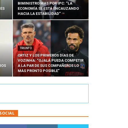
BIMINISTRO MAS POR IPC: “LA
NES
ECONOMÍA SE ESTÁ ENCAUZANDO
HACIA LA ESTABILIDAD”
TRIUNFO
ORTIZ Y LOS PRIMEROS DÍAS DE
VOZINHA: “OJALÁ PUEDA COMPETIR
IOS
A LA PAR DE SUS COMPAÑEROS LO
MÁS PRONTO POSIBLE”
SOCIAL