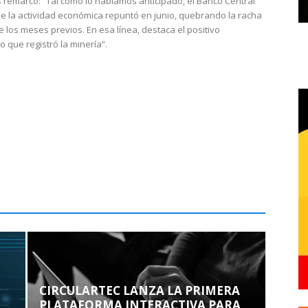
 remarcó: “Tal como lo habíamos anticipado, el Banco Central
e la actividad económica repuntó en junio, quebrando la racha
e los meses previos. En esa línea, destaca el positivo
que registró la minería”.
CIRCULARTEC LANZA LA PRIMERA
PLATAFORMA INTERACTIVA PARA