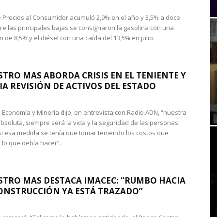
de Precios al Consumidor acumuló 2,9% en el año y 3,5% a doce
re las principales bajas se consignaron la gasolina con una
 de 8,5% y el diésel con una caída del 13,5% en julio.
STRO MAS ABORDA CRISIS EN EL TENIENTE Y
A REVISIÓN DE ACTIVOS DEL ESTADO
de Economía y Minería dijo, en entrevista con Radio ADN, “nuestra
absoluta, siempre será la vida y la seguridad de las personas.
si esa medida se tenía que tomar teniendo los costos que
 lo que debía hacer”.
STRO MAS DESTACA IMACEC: “RUMBO HACIA
ONSTRUCCIÓN YA ESTÁ TRAZADO”