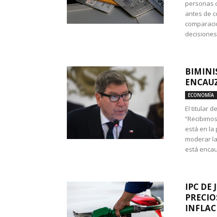
personas c
antes de co
comparació
decisione
BIMINI
ENCAUZ
ECONOMÍA
El titular 
“Recibimos
está en la
moderar la
está encau
IPC DE 
PRECIO
INFLAC