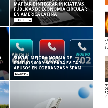
MAPEAR E INTEGRAR INICIATIVAS
PÚBLICAS DE ECONOMÍA CIRCULAR
EN AMÉRICA LATINA
TECNOLOGÍA
T
VI
D
SU
A
SUBTEL MEJORA NORMA DE
PREFIJOS 600 Y 809 PARA EVITAR
ABUSOS EN COBRANZAS Y SPAM
NACIONAL
T
N
D
PO
VI.