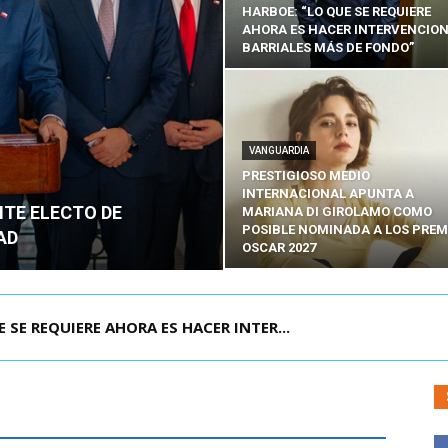
HARBOE: “LO QUE SE REQUIERE
AHORA ES HACER INTERVENCIO
BARRIALES MÁS DE FONDO”
VANGUARDIA
PRESTIGIOSO MEDIO
INTERNACIONAL APUNTA A
NTE ELECTO DE
MARIANA DI GIROLAMO COMO
POSIBLE NOMINADA A LOS PREM
AD
OSCAR 2027
POR IPC: “LA ECONOMÍA SE ESTÁ ENC...