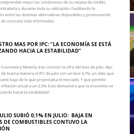
omprendan mejor las condiciones de su tarjeta de crédito
ntratarla y durante toda su utilización. Facilitando la
n entre las distintas alternativas disponibles y promoviendo
s de consumo más informadas.
STRO MAS POR IPC: “LA ECONOMÍA SE ESTÁ
ANDO HACIA LA ESTABILIDAD”
de Economía y Minería, tras conocer la cifra del mes de julio, dijo:
 de buena manera el IPC de julio con un leve 0,1%, un dato que
 parte baja de lo que proyectaba el mercado. Y que permite
 inflación anual a un 3,5%. Esto demuestra que la economía se
zando hacia la estabilidad”.
JULIO SUBIÓ 0,1% EN JULIO: BAJA EN
S DE COMBUSTIBLES CONTUVO LA
IÓN