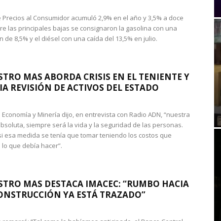
de Precios al Consumidor acumuló 2,9% en el año y 3,5% a doce
re las principales bajas se consignaron la gasolina con una
 de 8,5% y el diésel con una caída del 13,5% en julio.
STRO MAS ABORDA CRISIS EN EL TENIENTE Y
A REVISIÓN DE ACTIVOS DEL ESTADO
de Economía y Minería dijo, en entrevista con Radio ADN, “nuestra
absoluta, siempre será la vida y la seguridad de las personas.
si esa medida se tenía que tomar teniendo los costos que
 lo que debía hacer”.
STRO MAS DESTACA IMACEC: “RUMBO HACIA
ONSTRUCCIÓN YA ESTÁ TRAZADO”