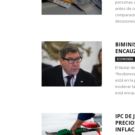
personas c
antes de co
comparació
decisione
BIMINI
ENCAUZ
ECONOMÍA
El titular 
“Recibimos
está en la
moderar la
está encau
IPC DE 
PRECIO
INFLAC