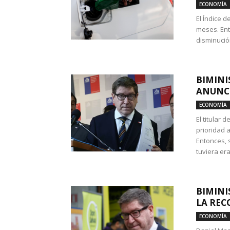
ECONOMÍA
El Índice 
meses. Ent
disminución
BIMINI
ANUNCI
ECONOMÍA
El titular 
prioridad 
Entonces, 
tuviera era
BIMINI
LA REC
ECONOMÍA