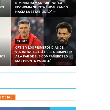
BIMINISTRO MAS POR IPC: “LA
NES
ECONOMÍA SE ESTÁ ENCAUZANDO
HACIA LA ESTABILIDAD”
TRIUNFO
ORTIZ Y LOS PRIMEROS DÍAS DE
VOZINHA: “OJALÁ PUEDA COMPETIR
IOS
A LA PAR DE SUS COMPAÑEROS LO
MÁS PRONTO POSIBLE”
SOCIAL