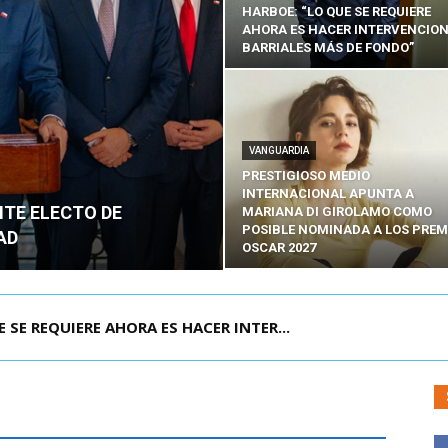
HARBOE: “LO QUE SE REQUIERE
AHORA ES HACER INTERVENCIO
BARRIALES MÁS DE FONDO”
VANGUARDIA
PRESTIGIOSO MEDIO
INTERNACIONAL APUNTA A
NTE ELECTO DE
MARIANA DI GIROLAMO COMO
POSIBLE NOMINADA A LOS PREM
AD
OSCAR 2027
POR IPC: “LA ECONOMÍA SE ESTÁ ENC...