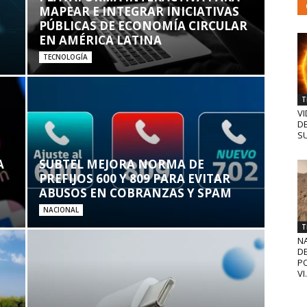
MAPEAR E INTEGRAR INICIATIVAS
PÚBLICAS DE ECONOMÍA CIRCULAR
EN AMÉRICA LATINA
TECNOLOGÍA
T
VI
D
SU
A
SUBTEL MEJORA NORMA DE
PREFIJOS 600 Y 809 PARA EVITAR
ABUSOS EN COBRANZAS Y SPAM
NACIONAL
T
N
D
PO
VI.