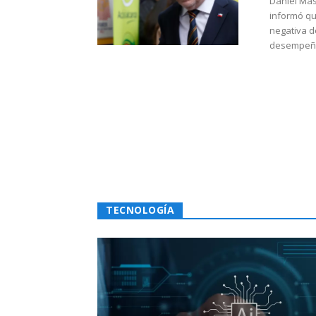
Daniel Mas
informó qu
negativa d
desempeño 
TECNOLOGÍA