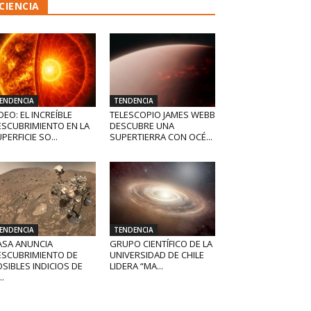
CIENCIA
ENDENCIA
TENDENCIA
DEO: EL INCREÍBLE
TELESCOPIO JAMES WEBB
ESCUBRIMIENTO EN LA
DESCUBRE UNA
PERFICIE SO...
SUPERTIERRA CON OCÉ...
ENDENCIA
TENDENCIA
ASA ANUNCIA
GRUPO CIENTÍFICO DE LA
ESCUBRIMIENTO DE
UNIVERSIDAD DE CHILE
SIBLES INDICIOS DE
LIDERA “MA...
..