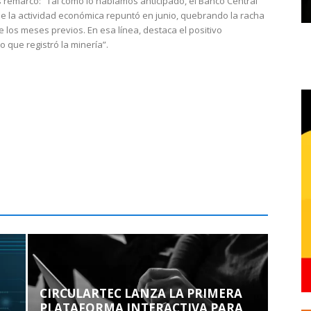
 remarcó: “Tal como lo habíamos anticipado, el Banco Central
e la actividad económica repuntó en junio, quebrando la racha
e los meses previos. En esa línea, destaca el positivo
que registró la minería”.
CIRCULARTEC LANZA LA PRIMERA
PLATAFORMA INTERACTIVA PARA