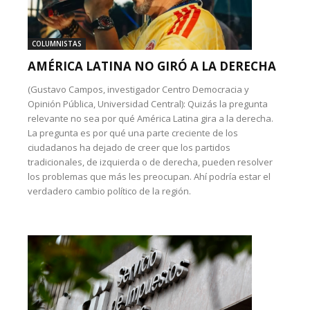
COLUMNISTAS
AMÉRICA LATINA NO GIRÓ A LA DERECHA
(Gustavo Campos, investigador Centro Democracia y
Opinión Pública, Universidad Central): Quizás la pregunta
relevante no sea por qué América Latina gira a la derecha.
La pregunta es por qué una parte creciente de los
ciudadanos ha dejado de creer que los partidos
tradicionales, de izquierda o de derecha, pueden resolver
los problemas que más les preocupan. Ahí podría estar el
verdadero cambio político de la región.