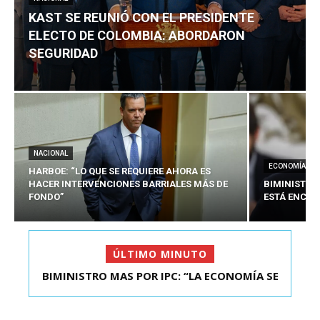
KAST SE REUNIÓ CON EL PRESIDENTE
ELECTO DE COLOMBIA: ABORDARON
SEGURIDAD
NACIONAL
ECONOMÍA
HARBOE: “LO QUE SE REQUIERE AHORA ES
HACER INTERVENCIONES BARRIALES MÁS DE
BIMINISTRO
FONDO”
ESTÁ ENCAU
ÚLTIMO MINUTO
BIMINISTRO MAS POR IPC: “LA ECONOMÍA SE
KAST SE REUNIÓ CON EL PRESIDENTE ELECTO DE
ESTÁ ENC...
COLOMBIA: A...