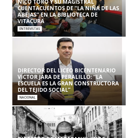
NICO TORO Y SU MAGISTRAL
CUENTACUENTOS DE “LA NIÑA DE LAS
ABEJAS” EN LA BIBLIOTECA DE
VITACURA
ENTREVISTAS
DIRECTOR DEL LICEO BICENTENARIO
VÍCTOR JARA DE PERALILLO: “LA
ESCUELA ES LA GRAN CONSTRUCTORA
DEL TEJIDO SOCIAL”
NACIONAL