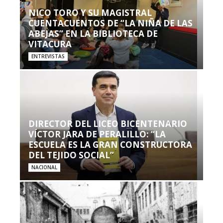
NICO TORO Y SU MAGISTRAL
CUENTACUENTOS DE “LA NIÑA DE LAS
ABEJAS” EN LA BIBLIOTECA DE
VITACURA
ENTREVISTAS
DIRECTOR DEL LICEO BICENTENARIO
VÍCTOR JARA DE PERALILLO: “LA
ESCUELA ES LA GRAN CONSTRUCTORA
DEL TEJIDO SOCIAL”
NACIONAL