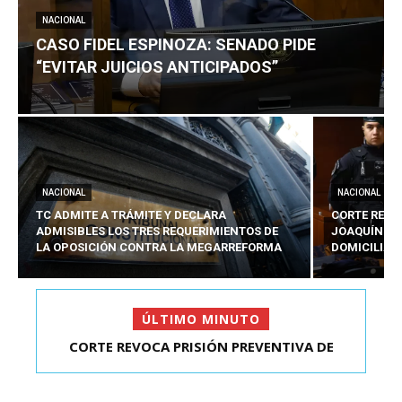
NACIONAL
CASO FIDEL ESPINOZA: SENADO PIDE
“EVITAR JUICIOS ANTICIPADOS”
NACIONAL
NACIONAL
TC ADMITE A TRÁMITE Y DECLARA
CORTE REVO
ADMISIBLES LOS TRES REQUERIMIENTOS DE
JOAQUÍN LA
LA OPOSICIÓN CONTRA LA MEGARREFORMA
DOMICILIAR
ÚLTIMO MINUTO
CORTE REVOCA PRISIÓN PREVENTIVA DE
CASO FIDEL ESPINOZA: SENADO PIDE “EVITAR
JOAQUÍN LAVÍN LEÓN:...
JUICIOS ANTIC...