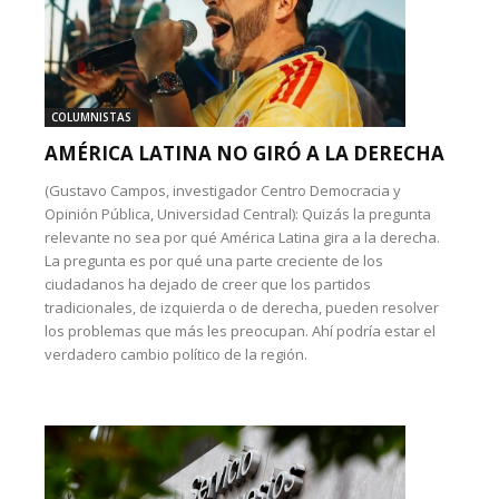
COLUMNISTAS
AMÉRICA LATINA NO GIRÓ A LA DERECHA
(Gustavo Campos, investigador Centro Democracia y
Opinión Pública, Universidad Central): Quizás la pregunta
relevante no sea por qué América Latina gira a la derecha.
La pregunta es por qué una parte creciente de los
ciudadanos ha dejado de creer que los partidos
tradicionales, de izquierda o de derecha, pueden resolver
los problemas que más les preocupan. Ahí podría estar el
verdadero cambio político de la región.