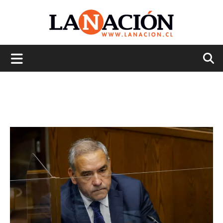
La
Nación