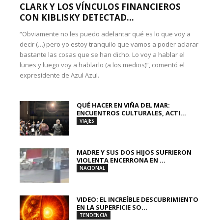
CLARK Y LOS VÍNCULOS FINANCIEROS
CON KIBLISKY DETECTAD...
“Obviamente no les puedo adelantar qué es lo que voy a
decir (…) pero yo estoy tranquilo que vamos a poder aclarar
bastante las cosas que se han dicho. Lo voy a hablar el
lunes y luego voy a hablarlo (a los medios)”, comentó el
expresidente de Azul Azul.
QUÉ HACER EN VIÑA DEL MAR:
ENCUENTROS CULTURALES, ACTI...
VIAJES
MADRE Y SUS DOS HIJOS SUFRIERON
VIOLENTA ENCERRONA EN ...
NACIONAL
VIDEO: EL INCREÍBLE DESCUBRIMIENTO
EN LA SUPERFICIE SO...
TENDENCIA