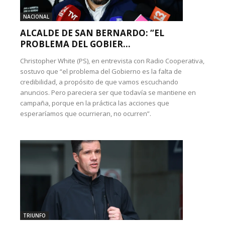
NACIONAL
ALCALDE DE SAN BERNARDO: “EL
PROBLEMA DEL GOBIER...
Christopher White (PS), en entrevista con Radio Cooperativa,
sostuvo que “el problema del Gobierno es la falta de
credibilidad, a propósito de que vamos escuchando
anuncios. Pero pareciera ser que todavía se mantiene en
campaña, porque en la práctica las acciones que
esperaríamos que ocurrieran, no ocurren”.
TRIUNFO