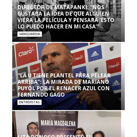
DIRECTOR DE MATAPANKI: “NOS
GUSTABA LA IDEA DE QUE ALGUIEN
VIERA LA PELÍCULA Y PENSARA ‘ESTO
LO PUEDO HACER EN MI CASA’”
VANGUARDIA
“LA U TIENE PLANTEL PARA PELEAR
ARRIBA”: LA MIRADA DE MARIANO
PUYOL POR EL RENACER AZUL CON
FERNANDO GAGO
ENTREVISTAS