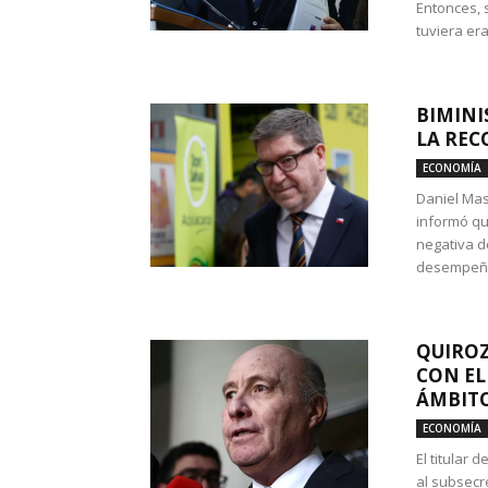
Entonces, 
tuviera era
BIMINI
LA REC
ECONOMÍA
Daniel Mas
informó qu
negativa d
desempeño 
QUIROZ
CON EL
ÁMBITO
ECONOMÍA
El titular
al subsecr