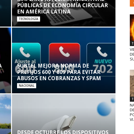
PÚBLICAS DE ECONOMÍA CIRCULAR
EN AMÉRICA LATINA
TECNOLOGÍA
T
VI
D
SU
A
SUBTEL MEJORA NORMA DE
PREFIJOS 600 Y 809 PARA EVITAR
ABUSOS EN COBRANZAS Y SPAM
NACIONAL
T
N
D
PO
VI.
DESDE OCTUBRE LOS DISPOSITIVOS