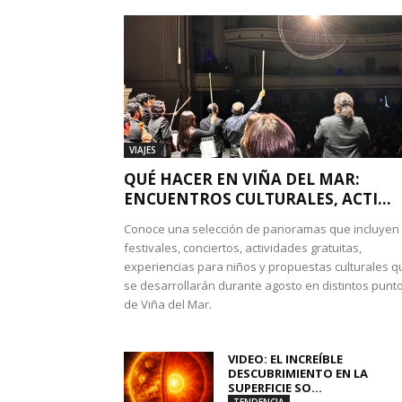
VIAJES
QUÉ HACER EN VIÑA DEL MAR:
ENCUENTROS CULTURALES, ACTI...
Conoce una selección de panoramas que incluyen
festivales, conciertos, actividades gratuitas,
experiencias para niños y propuestas culturales q
se desarrollarán durante agosto en distintos punt
de Viña del Mar.
VIDEO: EL INCREÍBLE
DESCUBRIMIENTO EN LA
SUPERFICIE SO...