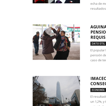
echa de me
resultados
AGUINA
PENSIO
REQUIS
DATO ÚTIL
El popular
pensión de
caso de te
IMACEC
CONSEC
ECONOMÍA
El resulta
un 1,2%, y