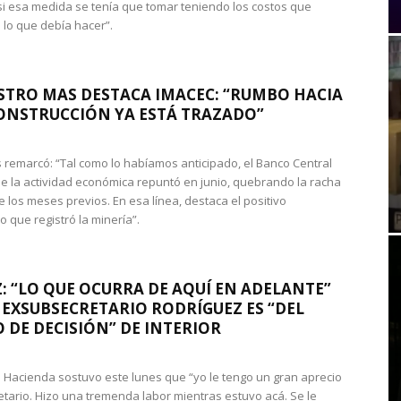
si esa medida se tenía que tomar teniendo los costos que
 lo que debía hacer”.
STRO MAS DESTACA IMACEC: “RUMBO HACIA
ONSTRUCCIÓN YA ESTÁ TRAZADO”
 remarcó: “Tal como lo habíamos anticipado, el Banco Central
e la actividad económica repuntó en junio, quebrando la racha
e los meses previos. En esa línea, destaca el positivo
que registró la minería”.
: “LO QUE OCURRA DE AQUÍ EN ADELANTE”
 EXSUBSECRETARIO RODRÍGUEZ ES “DEL
 DE DECISIÓN” DE INTERIOR
 de Hacienda sostuvo este lunes que “yo le tengo un gran aprecio
etario. Hizo una tremenda labor mientras estuvo acá. Se le