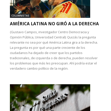
COLUMNISTAS
AMÉRICA LATINA NO GIRÓ A LA DERECHA
(Gustavo Campos, investigador Centro Democracia y
Opinión Pública, Universidad Central): Quizás la pregunta
relevante no sea por qué América Latina gira a la derecha.
La pregunta es por qué una parte creciente de los
ciudadanos ha dejado de creer que los partidos
tradicionales, de izquierda o de derecha, pueden resolver
los problemas que más les preocupan. Ahí podría estar el
verdadero cambio político de la región.