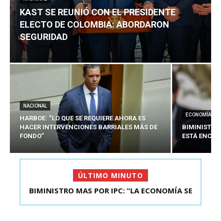
KAST SE REUNIÓ CON EL PRESIDENTE
ELECTO DE COLOMBIA: ABORDARON
SEGURIDAD
NACIONAL
ECONOMÍA
HARBOE: “LO QUE SE REQUIERE AHORA ES
HACER INTERVENCIONES BARRIALES MÁS DE
BIMINISTRO
FONDO”
ESTÁ ENCAU
ÚLTIMO MINUTO
BIMINISTRO MAS POR IPC: “LA ECONOMÍA SE
KAST SE REUNIÓ CON EL PRESIDENTE ELECTO DE
ESTÁ ENC...
COLOMBIA: A...