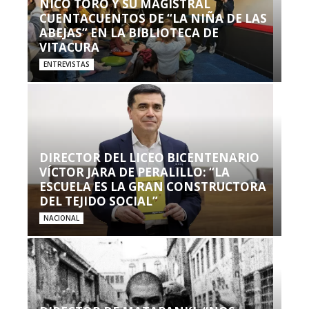
NICO TORO Y SU MAGISTRAL
CUENTACUENTOS DE “LA NIÑA DE LAS
ABEJAS” EN LA BIBLIOTECA DE
VITACURA
ENTREVISTAS
DIRECTOR DEL LICEO BICENTENARIO
VÍCTOR JARA DE PERALILLO: “LA
ESCUELA ES LA GRAN CONSTRUCTORA
DEL TEJIDO SOCIAL”
NACIONAL