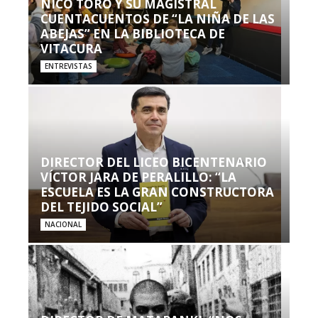
NICO TORO Y SU MAGISTRAL
CUENTACUENTOS DE “LA NIÑA DE LAS
ABEJAS” EN LA BIBLIOTECA DE
VITACURA
ENTREVISTAS
DIRECTOR DEL LICEO BICENTENARIO
VÍCTOR JARA DE PERALILLO: “LA
ESCUELA ES LA GRAN CONSTRUCTORA
DEL TEJIDO SOCIAL”
NACIONAL