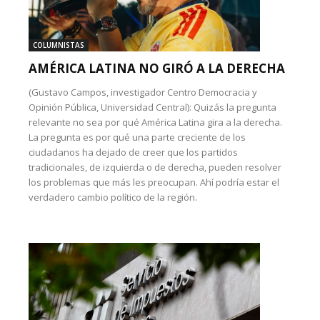
COLUMNISTAS
AMÉRICA LATINA NO GIRÓ A LA DERECHA
(Gustavo Campos, investigador Centro Democracia y
Opinión Pública, Universidad Central): Quizás la pregunta
relevante no sea por qué América Latina gira a la derecha.
La pregunta es por qué una parte creciente de los
ciudadanos ha dejado de creer que los partidos
tradicionales, de izquierda o de derecha, pueden resolver
los problemas que más les preocupan. Ahí podría estar el
verdadero cambio político de la región.