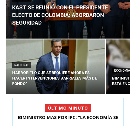
KAST SE REUNIÓ CON EL PRESIDENTE
ELECTO DE COLOMBIA: ABORDARON
SEGURIDAD
NACIONAL
ECONOMÍA
HARBOE: “LO QUE SE REQUIERE AHORA ES
HACER INTERVENCIONES BARRIALES MÁS DE
BIMINISTRO
FONDO”
ESTÁ ENCAU
ÚLTIMO MINUTO
BIMINISTRO MAS POR IPC: “LA ECONOMÍA SE
KAST SE REUNIÓ CON EL PRESIDENTE ELECTO DE
ESTÁ ENC...
COLOMBIA: A...