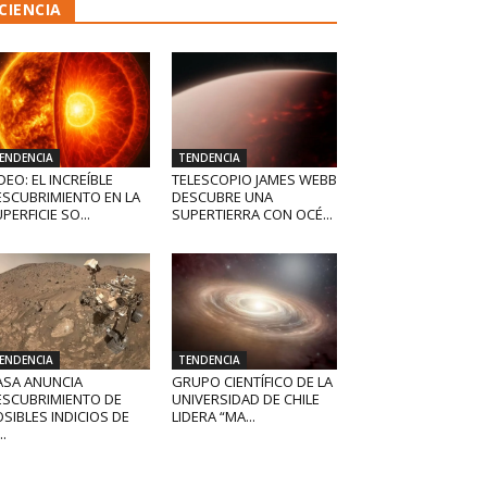
CIENCIA
ENDENCIA
TENDENCIA
DEO: EL INCREÍBLE
TELESCOPIO JAMES WEBB
ESCUBRIMIENTO EN LA
DESCUBRE UNA
PERFICIE SO...
SUPERTIERRA CON OCÉ...
ENDENCIA
TENDENCIA
ASA ANUNCIA
GRUPO CIENTÍFICO DE LA
ESCUBRIMIENTO DE
UNIVERSIDAD DE CHILE
SIBLES INDICIOS DE
LIDERA “MA...
..