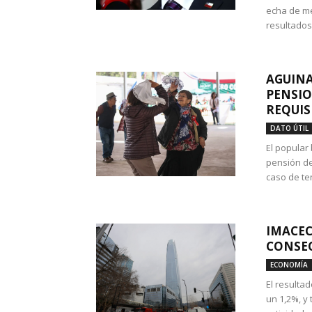
echa de me
resultados
AGUINA
PENSIO
REQUIS
DATO ÚTIL
El popular
pensión de
caso de te
IMACEC
CONSEC
ECONOMÍA
El resulta
un 1,2%, y