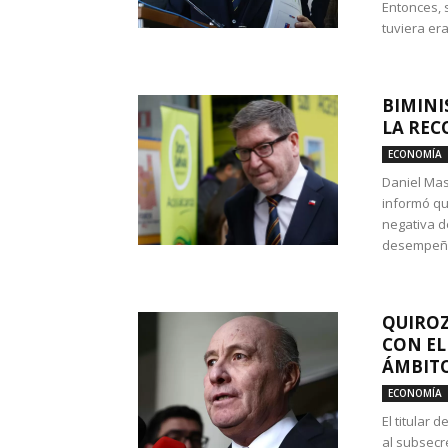
Entonces, 
tuviera era
BIMINI
LA REC
ECONOMÍA
Daniel Mas
informó qu
negativa d
desempeño 
QUIROZ
CON EL
ÁMBITO
ECONOMÍA
El titular
al subsecr