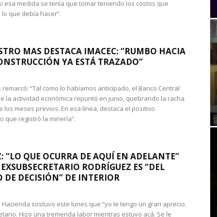
si esa medida se tenía que tomar teniendo los costos que
 lo que debía hacer”.
STRO MAS DESTACA IMACEC: “RUMBO HACIA
ONSTRUCCIÓN YA ESTÁ TRAZADO”
 remarcó: “Tal como lo habíamos anticipado, el Banco Central
e la actividad económica repuntó en junio, quebrando la racha
e los meses previos. En esa línea, destaca el positivo
que registró la minería”.
: “LO QUE OCURRA DE AQUÍ EN ADELANTE”
 EXSUBSECRETARIO RODRÍGUEZ ES “DEL
 DE DECISIÓN” DE INTERIOR
 de Hacienda sostuvo este lunes que “yo le tengo un gran aprecio
etario. Hizo una tremenda labor mientras estuvo acá. Se le