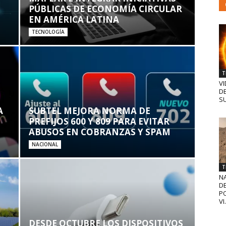
PÚBLICAS DE ECONOMÍA CIRCULAR
EN AMÉRICA LATINA
TECNOLOGÍA
T
VI
D
SU
A
SUBTEL MEJORA NORMA DE
PREFIJOS 600 Y 809 PARA EVITAR
ABUSOS EN COBRANZAS Y SPAM
NACIONAL
T
N
D
PO
VI.
DESDE OCTUBRE LOS DISPOSITIVOS