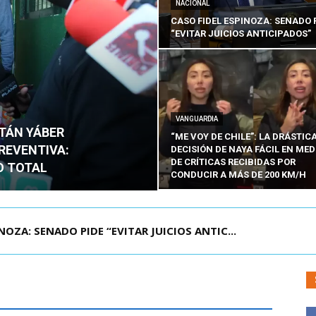
NACIONAL
CASO FIDEL ESPINOZA: SENADO 
“EVITAR JUICIOS ANTICIPADOS”
VANGUARDIA
ITÁN YÁBER
“ME VOY DE CHILE”: LA DRÁSTIC
PREVENTIVA:
DECISIÓN DE NAYA FÁCIL EN MED
DE CRÍTICAS RECIBIDAS POR
O TOTAL
CONDUCIR A MÁS DE 200 KM/H
ÁMITE Y DECLARA ADMISIBLES LOS TRES REQU...