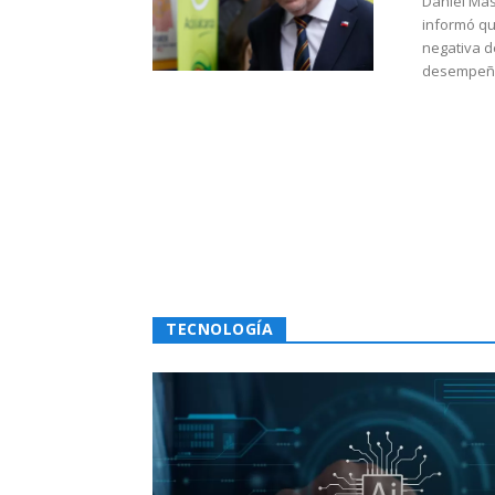
Daniel Mas
informó qu
negativa d
desempeño 
TECNOLOGÍA