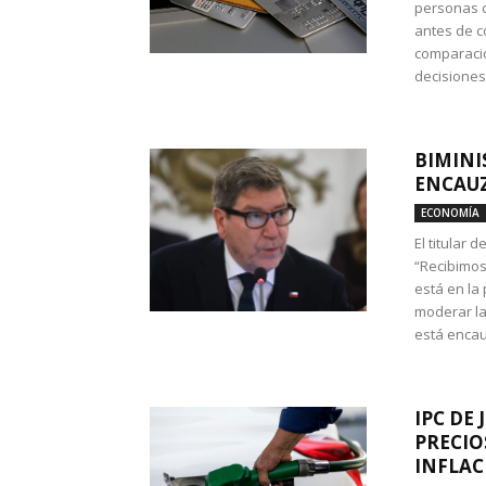
personas c
antes de co
comparació
decisione
BIMINI
ENCAUZ
ECONOMÍA
El titular 
“Recibimos
está en la
moderar la
está encau
IPC DE 
PRECIO
INFLAC