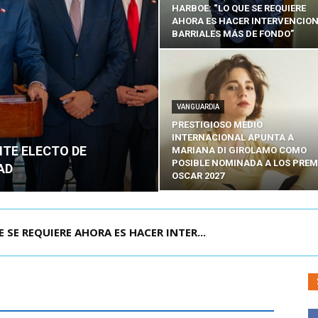
HARBOE: “LO QUE SE REQUIERE
AHORA ES HACER INTERVENCIO
BARRIALES MÁS DE FONDO”
VANGUARDIA
PRESTIGIOSO MEDIO
INTERNACIONAL APUNTA A
NTE ELECTO DE
MARIANA DI GIROLAMO COMO
POSIBLE NOMINADA A LOS PREM
AD
OSCAR 2027
POR IPC: “LA ECONOMÍA SE ESTÁ ENC...