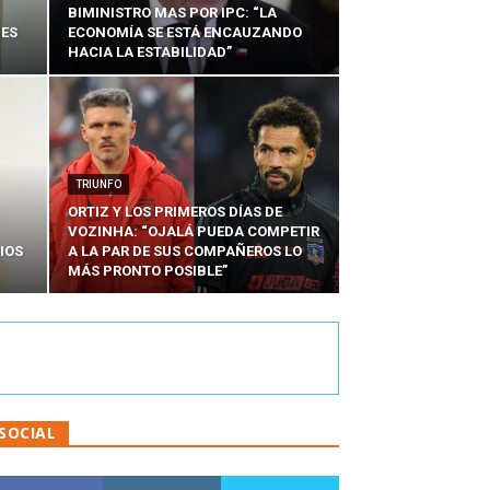
BIMINISTRO MAS POR IPC: “LA
NES
ECONOMÍA SE ESTÁ ENCAUZANDO
HACIA LA ESTABILIDAD”
TRIUNFO
ORTIZ Y LOS PRIMEROS DÍAS DE
VOZINHA: “OJALÁ PUEDA COMPETIR
IOS
A LA PAR DE SUS COMPAÑEROS LO
MÁS PRONTO POSIBLE”
SOCIAL