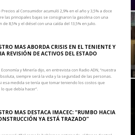
de Precios al Consumidor acumuló 2,9% en el año y 3,5% a doce
re las principales bajas se consignaron la gasolina con una
 de 8,5% y el diésel con una caída del 13,5% en julio.
STRO MAS ABORDA CRISIS EN EL TENIENTE Y
A REVISIÓN DE ACTIVOS DEL ESTADO
de Economía y Minería dijo, en entrevista con Radio ADN, “nuestra
absoluta, siempre será la vida y la seguridad de las personas.
si esa medida se tenía que tomar teniendo los costos que
 lo que debía hacer”.
STRO MAS DESTACA IMACEC: “RUMBO HACIA
ONSTRUCCIÓN YA ESTÁ TRAZADO”