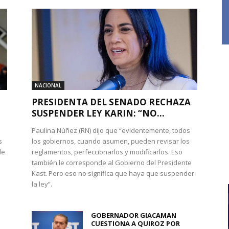
NACIONAL
PRESIDENTA DEL SENADO RECHAZA
SUSPENDER LEY KARIN: “NO...
Paulina Núñez (RN) dijo que “evidentemente, todos
s
los gobiernos, cuando asumen, pueden revisar los
de
reglamentos, perfeccionarlos y modificarlos. Eso
también le corresponde al Gobierno del Presidente
Kast. Pero eso no significa que haya que suspender
la ley”.
GOBERNADOR GIACAMAN
CUESTIONA A QUIROZ POR