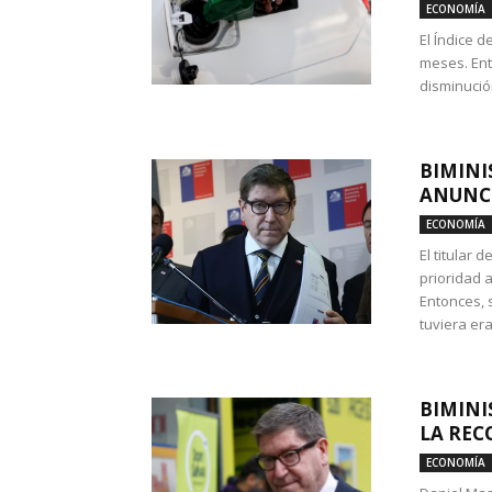
ECONOMÍA
El Índice 
meses. Ent
disminución
BIMINI
ANUNCI
ECONOMÍA
El titular 
prioridad 
Entonces, 
tuviera era
BIMINI
LA REC
ECONOMÍA