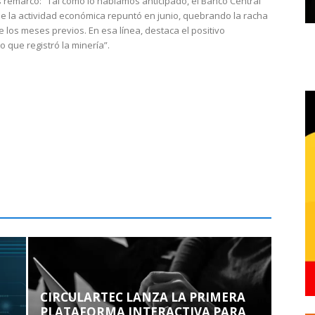
 remarcó: “Tal como lo habíamos anticipado, el Banco Central
e la actividad económica repuntó en junio, quebrando la racha
e los meses previos. En esa línea, destaca el positivo
que registró la minería”.
CIRCULARTEC LANZA LA PRIMERA
PLATAFORMA INTERACTIVA PARA