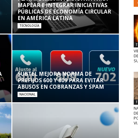
MAPEAR E INTEGRAR INICIATIVAS
PÚBLICAS DE ECONOMÍA CIRCULAR
EN AMÉRICA LATINA
TECNOLOGÍA
T
VI
D
SU
A
SUBTEL MEJORA NORMA DE
PREFIJOS 600 Y 809 PARA EVITAR
ABUSOS EN COBRANZAS Y SPAM
NACIONAL
T
N
D
PO
VI.