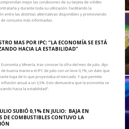
omprendan mejor las condiciones de su tarjeta de crédito
ntratarla y durante toda su utilización. Facilitando la
n entre las distintas alternativas disponibles y promoviendo
s de consumo más informadas.
STRO MAS POR IPC: “LA ECONOMÍA SE ESTÁ
ANDO HACIA LA ESTABILIDAD”
de Economía y Minería, tras conocer la cifra del mes de julio, dijo:
 de buena manera el IPC de julio con un leve 0,1%, un dato que
 parte baja de lo que proyectaba el mercado. Y que permite
 inflación anual a un 3,5%. Esto demuestra que la economía se
zando hacia la estabilidad”.
JULIO SUBIÓ 0,1% EN JULIO: BAJA EN
S DE COMBUSTIBLES CONTUVO LA
IÓN