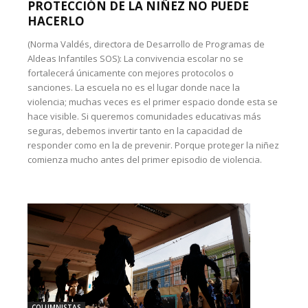
PROTECCIÓN DE LA NIÑEZ NO PUEDE
HACERLO
(Norma Valdés, directora de Desarrollo de Programas de
Aldeas Infantiles SOS): La convivencia escolar no se
fortalecerá únicamente con mejores protocolos o
sanciones. La escuela no es el lugar donde nace la
violencia; muchas veces es el primer espacio donde esta se
hace visible. Si queremos comunidades educativas más
seguras, debemos invertir tanto en la capacidad de
responder como en la de prevenir. Porque proteger la niñez
comienza mucho antes del primer episodio de violencia.
COLUMNISTAS