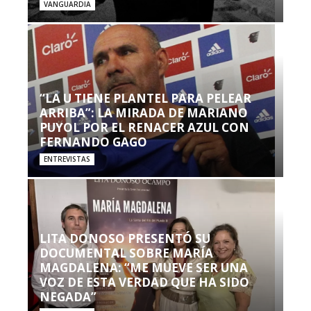
VANGUARDIA
“LA U TIENE PLANTEL PARA PELEAR
ARRIBA”: LA MIRADA DE MARIANO
PUYOL POR EL RENACER AZUL CON
FERNANDO GAGO
ENTREVISTAS
LITA DONOSO PRESENTÓ SU
DOCUMENTAL SOBRE MARÍA
MAGDALENA: “ME MUEVE SER UNA
VOZ DE ESTA VERDAD QUE HA SIDO
NEGADA”