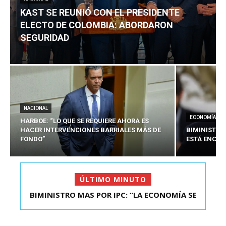
KAST SE REUNIÓ CON EL PRESIDENTE
ELECTO DE COLOMBIA: ABORDARON
SEGURIDAD
NACIONAL
ECONOMÍA
HARBOE: “LO QUE SE REQUIERE AHORA ES
HACER INTERVENCIONES BARRIALES MÁS DE
BIMINISTRO
FONDO”
ESTÁ ENCAU
ÚLTIMO MINUTO
BIMINISTRO MAS POR IPC: “LA ECONOMÍA SE
ESTÁ ENC...