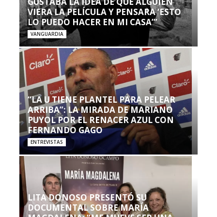
GUSTABA LA IDEA DE QUE ALGUIEN
VIERA LA PELÍCULA Y PENSARA ‘ESTO
LO PUEDO HACER EN MI CASA’”
VANGUARDIA
“LA U TIENE PLANTEL PARA PELEAR
ARRIBA”: LA MIRADA DE MARIANO
PUYOL POR EL RENACER AZUL CON
FERNANDO GAGO
ENTREVISTAS
LITA DONOSO PRESENTÓ SU
DOCUMENTAL SOBRE MARÍA