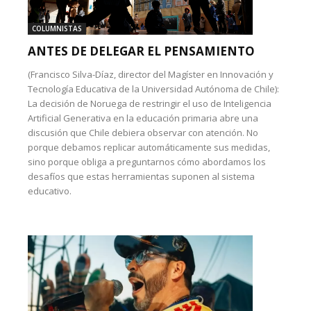
COLUMNISTAS
ANTES DE DELEGAR EL PENSAMIENTO
(Francisco Silva-Díaz, director del Magíster en Innovación y
Tecnología Educativa de la Universidad Autónoma de Chile):
La decisión de Noruega de restringir el uso de Inteligencia
Artificial Generativa en la educación primaria abre una
discusión que Chile debiera observar con atención. No
porque debamos replicar automáticamente sus medidas,
sino porque obliga a preguntarnos cómo abordamos los
desafíos que estas herramientas suponen al sistema
educativo.