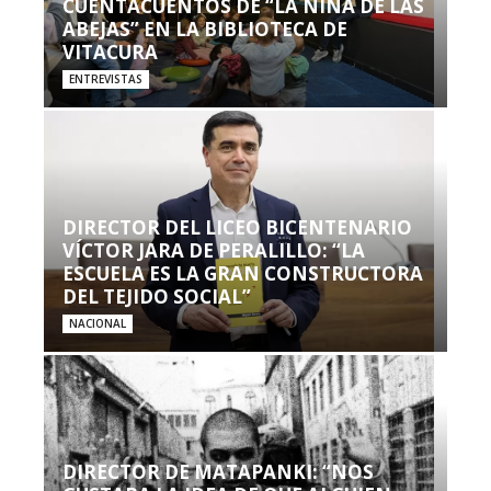
CUENTACUENTOS DE “LA NIÑA DE LAS
ABEJAS” EN LA BIBLIOTECA DE
VITACURA
ENTREVISTAS
DIRECTOR DEL LICEO BICENTENARIO
VÍCTOR JARA DE PERALILLO: “LA
ESCUELA ES LA GRAN CONSTRUCTORA
DEL TEJIDO SOCIAL”
NACIONAL
DIRECTOR DE MATAPANKI: “NOS