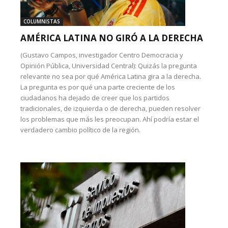
COLUMNISTAS
AMÉRICA LATINA NO GIRÓ A LA DERECHA
(Gustavo Campos, investigador Centro Democracia y
Opinión Pública, Universidad Central): Quizás la pregunta
relevante no sea por qué América Latina gira a la derecha.
La pregunta es por qué una parte creciente de los
ciudadanos ha dejado de creer que los partidos
tradicionales, de izquierda o de derecha, pueden resolver
los problemas que más les preocupan. Ahí podría estar el
verdadero cambio político de la región.