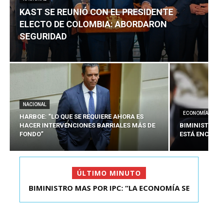
KAST SE REUNIÓ CON EL PRESIDENTE
ELECTO DE COLOMBIA: ABORDARON
SEGURIDAD
NACIONAL
ECONOMÍA
HARBOE: “LO QUE SE REQUIERE AHORA ES
HACER INTERVENCIONES BARRIALES MÁS DE
BIMINISTRO
FONDO”
ESTÁ ENCAU
ÚLTIMO MINUTO
BIMINISTRO MAS POR IPC: “LA ECONOMÍA SE
KAST SE REUNIÓ CON EL PRESIDENTE ELECTO DE
ESTÁ ENC...
COLOMBIA: A...