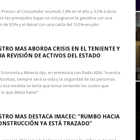
de Precios al Consumidor acumuló 2,9% en el año y 3,5% a doce
re las principales bajas se consignaron la gasolina con una
 de 8,5% y el diésel con una caída del 13,5% en julio.
STRO MAS ABORDA CRISIS EN EL TENIENTE Y
A REVISIÓN DE ACTIVOS DEL ESTADO
de Economía y Minería dijo, en entrevista con Radio ADN, “nuestra
absoluta, siempre será la vida y la seguridad de las personas.
si esa medida se tenía que tomar teniendo los costos que
 lo que debía hacer”.
STRO MAS DESTACA IMACEC: “RUMBO HACIA
ONSTRUCCIÓN YA ESTÁ TRAZADO”