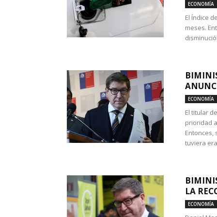
ECONOMÍA
El Índice 
meses. Ent
disminución
BIMINI
ANUNCI
ECONOMÍA
El titular 
prioridad 
Entonces, 
tuviera era
BIMINI
LA REC
ECONOMÍA