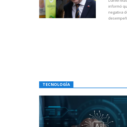
Daniel Mas
informó qu
negativa d
desempeño 
TECNOLOGÍA