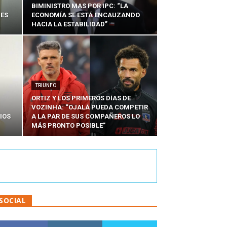
BIMINISTRO MAS POR IPC: “LA
NES
ECONOMÍA SE ESTÁ ENCAUZANDO
HACIA LA ESTABILIDAD”
TRIUNFO
ORTIZ Y LOS PRIMEROS DÍAS DE
VOZINHA: “OJALÁ PUEDA COMPETIR
IOS
A LA PAR DE SUS COMPAÑEROS LO
MÁS PRONTO POSIBLE”
SOCIAL