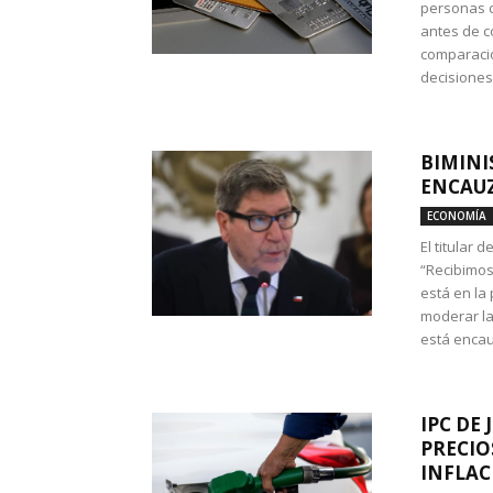
personas c
antes de co
comparació
decisione
BIMINI
ENCAUZ
ECONOMÍA
El titular 
“Recibimos
está en la
moderar la
está encau
IPC DE 
PRECIO
INFLAC