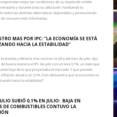
omprendan mejor las condiciones de su tarjeta de crédito
ntratarla y durante toda su utilización. Facilitando la
n entre las distintas alternativas disponibles y promoviendo
s de consumo más informadas.
STRO MAS POR IPC: “LA ECONOMÍA SE ESTÁ
ANDO HACIA LA ESTABILIDAD”
de Economía y Minería, tras conocer la cifra del mes de julio, dijo:
 de buena manera el IPC de julio con un leve 0,1%, un dato que
 parte baja de lo que proyectaba el mercado. Y que permite
 inflación anual a un 3,5%. Esto demuestra que la economía se
zando hacia la estabilidad”.
JULIO SUBIÓ 0,1% EN JULIO: BAJA EN
S DE COMBUSTIBLES CONTUVO LA
IÓN