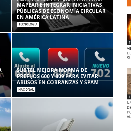
MAPEAR E INTEGRAR INICIATIVAS
PÚBLICAS DE ECONOMÍA CIRCULAR
EN AMÉRICA LATINA
TECNOLOGÍA
T
VI
D
SU
A
SUBTEL MEJORA NORMA DE
PREFIJOS 600 Y 809 PARA EVITAR
ABUSOS EN COBRANZAS Y SPAM
NACIONAL
T
N
D
PO
VI.