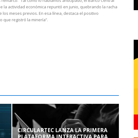
 remarcó: “Tal como lo habíamos anticipado, el Banco Central
e la actividad económica repuntó en junio, quebrando la racha
e los meses previos. En esa línea, destaca el positivo
que registró la minería”.
CIRCULARTEC LANZA LA PRIMERA
PLATAFORMA INTERACTIVA PARA