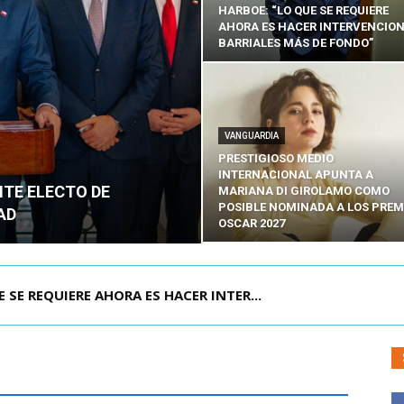
HARBOE: “LO QUE SE REQUIERE
AHORA ES HACER INTERVENCIO
BARRIALES MÁS DE FONDO”
VANGUARDIA
PRESTIGIOSO MEDIO
INTERNACIONAL APUNTA A
NTE ELECTO DE
MARIANA DI GIROLAMO COMO
POSIBLE NOMINADA A LOS PREM
AD
OSCAR 2027
POR IPC: “LA ECONOMÍA SE ESTÁ ENC...