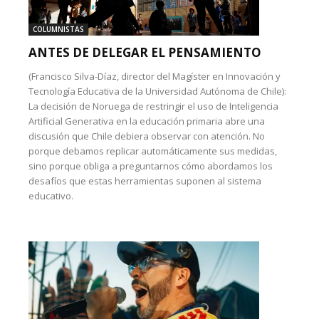
COLUMNISTAS
ANTES DE DELEGAR EL PENSAMIENTO
(Francisco Silva-Díaz, director del Magíster en Innovación y
Tecnología Educativa de la Universidad Autónoma de Chile):
La decisión de Noruega de restringir el uso de Inteligencia
Artificial Generativa en la educación primaria abre una
discusión que Chile debiera observar con atención. No
porque debamos replicar automáticamente sus medidas,
sino porque obliga a preguntarnos cómo abordamos los
desafíos que estas herramientas suponen al sistema
educativo.