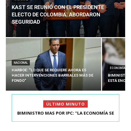
KAST SE REUNIÓ CON EL PRESIDENTE
ELECTO DE COLOMBIA: ABORDARON
SEGURIDAD
NACIONAL
ECONOMÍA
HARBOE: “LO QUE SE REQUIERE AHORA ES
HACER INTERVENCIONES BARRIALES MÁS DE
BIMINISTRO
FONDO”
ESTÁ ENCAU
ÚLTIMO MINUTO
BIMINISTRO MAS POR IPC: “LA ECONOMÍA SE
KAST SE REUNIÓ CON EL PRESIDENTE ELECTO DE
ESTÁ ENC...
COLOMBIA: A...