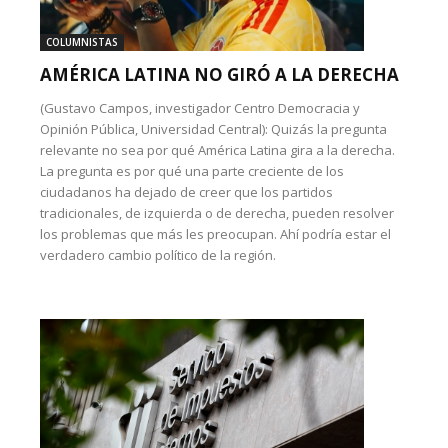
COLUMNISTAS
AMÉRICA LATINA NO GIRÓ A LA DERECHA
(Gustavo Campos, investigador Centro Democracia y
Opinión Pública, Universidad Central): Quizás la pregunta
relevante no sea por qué América Latina gira a la derecha.
La pregunta es por qué una parte creciente de los
ciudadanos ha dejado de creer que los partidos
tradicionales, de izquierda o de derecha, pueden resolver
los problemas que más les preocupan. Ahí podría estar el
verdadero cambio político de la región.