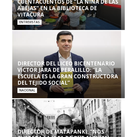
CUENTACUENTOS DE “LA NIÑA DE LAS
ABEJAS” EN LA BIBLIOTECA DE
VITACURA
ENTREVISTAS
DIRECTOR DEL LICEO BICENTENARIO
VÍCTOR JARA DE PERALILLO: “LA
ESCUELA ES LA GRAN CONSTRUCTORA
DEL TEJIDO SOCIAL”
NACIONAL
DIRECTOR DE MATAPANKI: “NOS