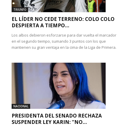
TRIUNFO
EL LÍDER NO CEDE TERRENO: COLO COLO
DESPIERTA A TIEMPO...
Los albos debieron esforzarse para dar vuelta el marcador
en el segundo tiempo, sumando 3 puntos con los que
mantienen su gran ventaja en la cima de la Liga de Primera.
NACIONAL
PRESIDENTA DEL SENADO RECHAZA
SUSPENDER LEY KARIN: “NO...