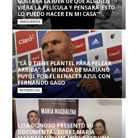
GUSTABA LA IDEA DE QUE ALGUIEN
VIERA LA PELÍCULA Y PENSARA ‘ESTO
LO PUEDO HACER EN MI CASA’”
VANGUARDIA
“LA U TIENE PLANTEL PARA PELEAR
ARRIBA”: LA MIRADA DE MARIANO
PUYOL POR EL RENACER AZUL CON
FERNANDO GAGO
ENTREVISTAS
LITA DONOSO PRESENTÓ SU
DOCUMENTAL SOBRE MARÍA