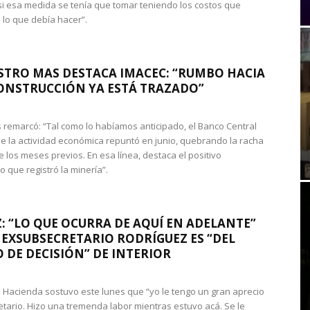
si esa medida se tenía que tomar teniendo los costos que
 lo que debía hacer”.
STRO MAS DESTACA IMACEC: “RUMBO HACIA
ONSTRUCCIÓN YA ESTÁ TRAZADO”
 remarcó: “Tal como lo habíamos anticipado, el Banco Central
e la actividad económica repuntó en junio, quebrando la racha
e los meses previos. En esa línea, destaca el positivo
que registró la minería”.
: “LO QUE OCURRA DE AQUÍ EN ADELANTE”
 EXSUBSECRETARIO RODRÍGUEZ ES “DEL
 DE DECISIÓN” DE INTERIOR
 de Hacienda sostuvo este lunes que “yo le tengo un gran aprecio
etario. Hizo una tremenda labor mientras estuvo acá. Se le