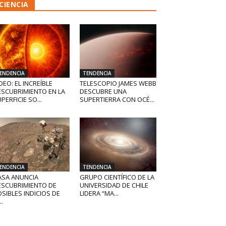
CIENCIA
ENDENCIA
TENDENCIA
DEO: EL INCREÍBLE
TELESCOPIO JAMES WEBB
ESCUBRIMIENTO EN LA
DESCUBRE UNA
PERFICIE SO...
SUPERTIERRA CON OCÉ...
ENDENCIA
TENDENCIA
ASA ANUNCIA
GRUPO CIENTÍFICO DE LA
ESCUBRIMIENTO DE
UNIVERSIDAD DE CHILE
SIBLES INDICIOS DE
LIDERA “MA...
..