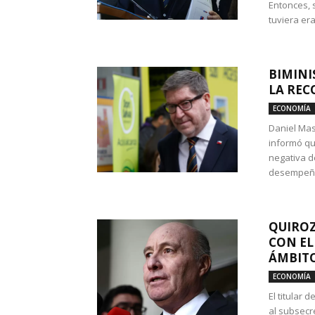
Entonces, 
tuviera era
BIMINI
LA REC
ECONOMÍA
Daniel Mas
informó qu
negativa d
desempeño 
QUIROZ
CON EL
ÁMBITO
ECONOMÍA
El titular
al subsecr