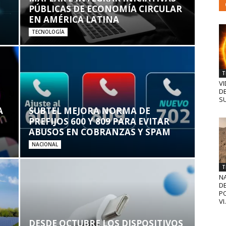
PÚBLICAS DE ECONOMÍA CIRCULAR
EN AMÉRICA LATINA
TECNOLOGÍA
T
VI
D
SU
A
SUBTEL MEJORA NORMA DE
PREFIJOS 600 Y 809 PARA EVITAR
ABUSOS EN COBRANZAS Y SPAM
NACIONAL
T
N
D
PO
VI.
DESDE OCTUBRE LOS DISPOSITIVOS