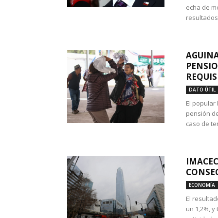
echa de me
resultados
AGUINA
PENSIO
REQUIS
DATO ÚTIL
El popular
pensión de
caso de te
IMACEC
CONSEC
ECONOMÍA
El resulta
un 1,2%, y