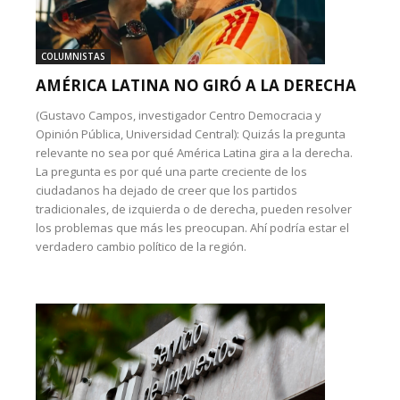
COLUMNISTAS
AMÉRICA LATINA NO GIRÓ A LA DERECHA
(Gustavo Campos, investigador Centro Democracia y
Opinión Pública, Universidad Central): Quizás la pregunta
relevante no sea por qué América Latina gira a la derecha.
La pregunta es por qué una parte creciente de los
ciudadanos ha dejado de creer que los partidos
tradicionales, de izquierda o de derecha, pueden resolver
los problemas que más les preocupan. Ahí podría estar el
verdadero cambio político de la región.