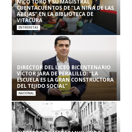
NICO TORO Y SU MAGISTRAL
CUENTACUENTOS DE “LA NIÑA DE LAS
ABEJAS” EN LA BIBLIOTECA DE
VITACURA
ENTREVISTAS
DIRECTOR DEL LICEO BICENTENARIO
VÍCTOR JARA DE PERALILLO: “LA
ESCUELA ES LA GRAN CONSTRUCTORA
DEL TEJIDO SOCIAL”
NACIONAL