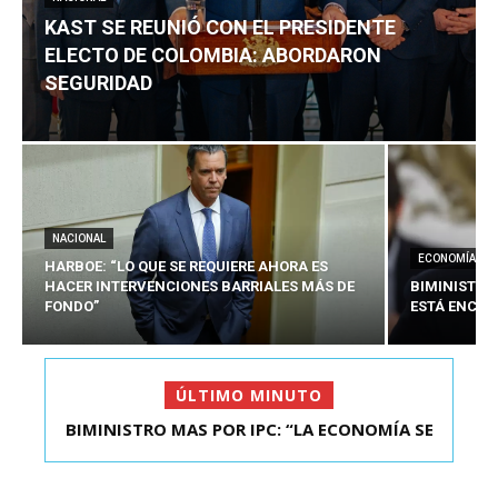
KAST SE REUNIÓ CON EL PRESIDENTE
ELECTO DE COLOMBIA: ABORDARON
SEGURIDAD
NACIONAL
ECONOMÍA
HARBOE: “LO QUE SE REQUIERE AHORA ES
HACER INTERVENCIONES BARRIALES MÁS DE
BIMINISTRO
FONDO”
ESTÁ ENCAU
ÚLTIMO MINUTO
BIMINISTRO MAS POR IPC: “LA ECONOMÍA SE
KAST SE REUNIÓ CON EL PRESIDENTE ELECTO DE
ESTÁ ENC...
COLOMBIA: A...