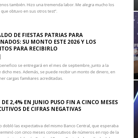
nos también. Hizo una tremenda labor. Me alegra mucho los
 que obtuvo en sus otros test”.
LDO DE FIESTAS PATRIAS PARA
NADOS: SU MONTO ESTE 2026 Y LOS
ITOS PARA RECIBIRLO
 beneficio se entregará en el mes de septiembre, junto a la
 dicho mes. Además, se puede recibir un monto de dinero, en
ner cargas familiares acreditadas.
 DE 2,4% EN JUNIO PUSO FIN A CINCO MESES
UTIVOS DE CIFRAS NEGATIVAS
do dobló las expectativa del mismo Banco Central, que esperaba
 terminó con cinco meses consecutivos de números en rojo de la