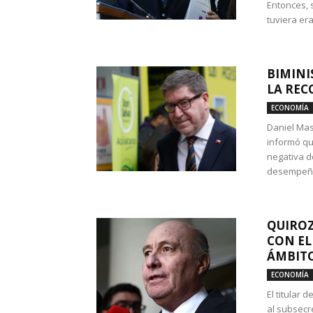
Entonces, 
tuviera era
BIMINI
LA REC
ECONOMÍA
Daniel Mas
informó qu
negativa d
desempeño 
QUIROZ
CON EL
ÁMBITO
ECONOMÍA
El titular
al subsecr