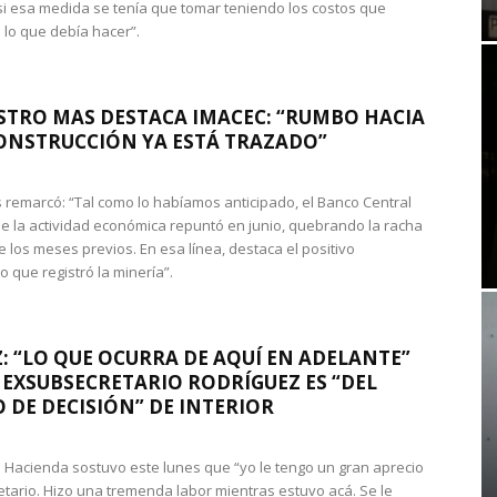
si esa medida se tenía que tomar teniendo los costos que
 lo que debía hacer”.
STRO MAS DESTACA IMACEC: “RUMBO HACIA
ONSTRUCCIÓN YA ESTÁ TRAZADO”
 remarcó: “Tal como lo habíamos anticipado, el Banco Central
e la actividad económica repuntó en junio, quebrando la racha
e los meses previos. En esa línea, destaca el positivo
que registró la minería”.
: “LO QUE OCURRA DE AQUÍ EN ADELANTE”
 EXSUBSECRETARIO RODRÍGUEZ ES “DEL
 DE DECISIÓN” DE INTERIOR
 de Hacienda sostuvo este lunes que “yo le tengo un gran aprecio
etario. Hizo una tremenda labor mientras estuvo acá. Se le