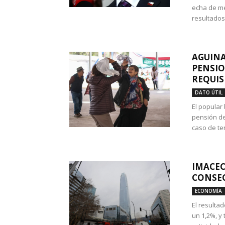
echa de me
resultados
AGUINA
PENSIO
REQUIS
DATO ÚTIL
El popular
pensión de
caso de te
IMACEC
CONSEC
ECONOMÍA
El resulta
un 1,2%, y