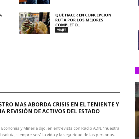
A
QUÉ HACER EN CONCEPCIÓN:
RUTA POR LOS MEJORES
COMPLETO...
VIAJES
STRO MAS ABORDA CRISIS EN EL TENIENTE Y
A REVISIÓN DE ACTIVOS DEL ESTADO
de Economía y Minería dijo, en entrevista con Radio ADN, “nuestra
absoluta, siempre será la vida y la seguridad de las personas.