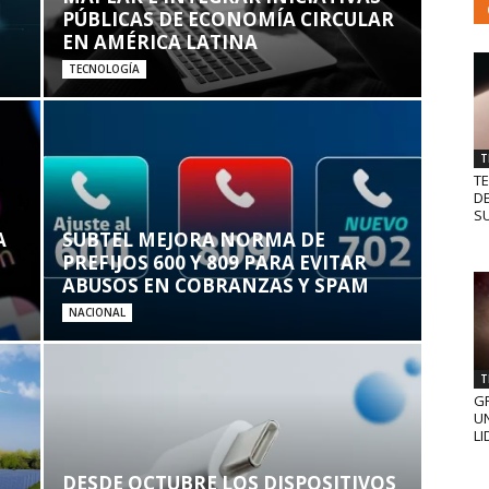
PÚBLICAS DE ECONOMÍA CIRCULAR
EN AMÉRICA LATINA
TECNOLOGÍA
T
T
D
SU
A
SUBTEL MEJORA NORMA DE
PREFIJOS 600 Y 809 PARA EVITAR
ABUSOS EN COBRANZAS Y SPAM
NACIONAL
T
GR
UN
LI
DESDE OCTUBRE LOS DISPOSITIVOS