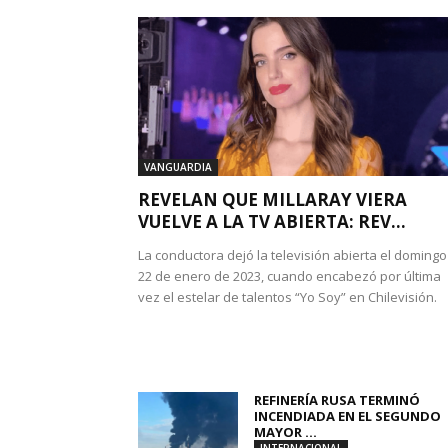
VANGUARDIA
REVELAN QUE MILLARAY VIERA
VUELVE A LA TV ABIERTA: REV...
La conductora dejó la televisión abierta el domingo
22 de enero de 2023, cuando encabezó por última
vez el estelar de talentos “Yo Soy” en Chilevisión.
REFINERÍA RUSA TERMINÓ
INCENDIADA EN EL SEGUNDO
MAYOR ...