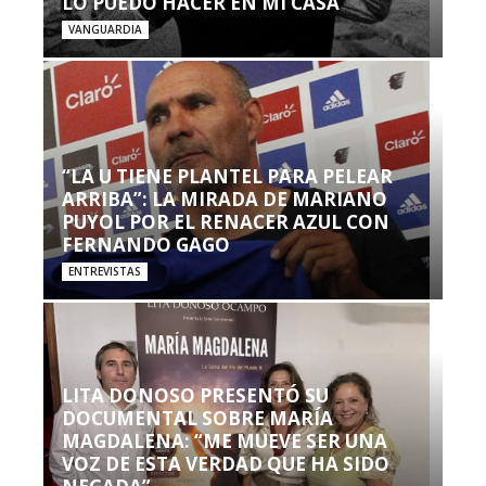
LO PUEDO HACER EN MI CASA’”
VANGUARDIA
“LA U TIENE PLANTEL PARA PELEAR
ARRIBA”: LA MIRADA DE MARIANO
PUYOL POR EL RENACER AZUL CON
FERNANDO GAGO
ENTREVISTAS
LITA DONOSO PRESENTÓ SU
DOCUMENTAL SOBRE MARÍA
MAGDALENA: “ME MUEVE SER UNA
VOZ DE ESTA VERDAD QUE HA SIDO