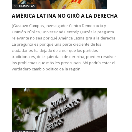
COLUMNISTAS
AMÉRICA LATINA NO GIRÓ A LA DERECHA
(Gustavo Campos, investigador Centro Democracia y
Opinión Pública, Universidad Central): Quizás la pregunta
relevante no sea por qué América Latina gira a la derecha.
La pregunta es por qué una parte creciente de los
ciudadanos ha dejado de creer que los partidos
tradicionales, de izquierda o de derecha, pueden resolver
los problemas que más les preocupan. Ahí podría estar el
verdadero cambio político de la región.