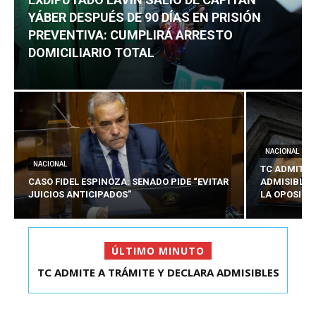
YÁBER DESPUÉS DE 90 DÍAS EN PRISIÓN
PREVENTIVA: CUMPLIRÁ ARRESTO
DOMICILIARIO TOTAL
NACIONAL
NACIONAL
TC ADMITE 
CASO FIDEL ESPINOZA: SENADO PIDE “EVITAR
ADMISIBLES
JUICIOS ANTICIPADOS”
LA OPOSICI
ÚLTIMO MINUTO
TC ADMITE A TRÁMITE Y DECLARA ADMISIBLES
EXDIPUTADO LAVÍN SALIÓ DE CAPITÁN YÁBER
LOS TRES REQU...
DESPUÉS DE 90 ...