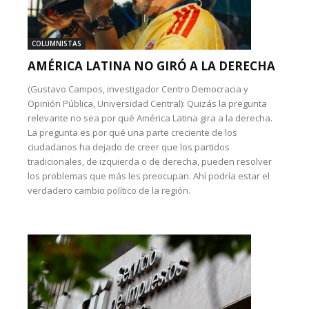
COLUMNISTAS
AMÉRICA LATINA NO GIRÓ A LA DERECHA
(Gustavo Campos, investigador Centro Democracia y
Opinión Pública, Universidad Central): Quizás la pregunta
relevante no sea por qué América Latina gira a la derecha.
La pregunta es por qué una parte creciente de los
ciudadanos ha dejado de creer que los partidos
tradicionales, de izquierda o de derecha, pueden resolver
los problemas que más les preocupan. Ahí podría estar el
verdadero cambio político de la región.