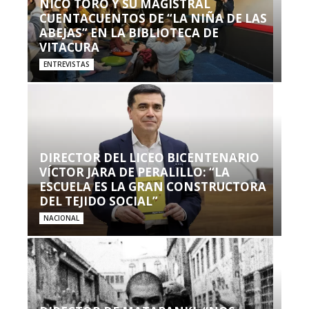
NICO TORO Y SU MAGISTRAL
CUENTACUENTOS DE “LA NIÑA DE LAS
ABEJAS” EN LA BIBLIOTECA DE
VITACURA
ENTREVISTAS
DIRECTOR DEL LICEO BICENTENARIO
VÍCTOR JARA DE PERALILLO: “LA
ESCUELA ES LA GRAN CONSTRUCTORA
DEL TEJIDO SOCIAL”
NACIONAL