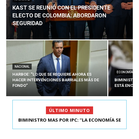
KAST SE REUNIÓ CON EL PRESIDENTE
ELECTO DE COLOMBIA: ABORDARON
SEGURIDAD
NACIONAL
ECONOMÍA
HARBOE: “LO QUE SE REQUIERE AHORA ES
HACER INTERVENCIONES BARRIALES MÁS DE
BIMINISTRO
FONDO”
ESTÁ ENCAU
ÚLTIMO MINUTO
BIMINISTRO MAS POR IPC: “LA ECONOMÍA SE
KAST SE REUNIÓ CON EL PRESIDENTE ELECTO DE
ESTÁ ENC...
COLOMBIA: A...