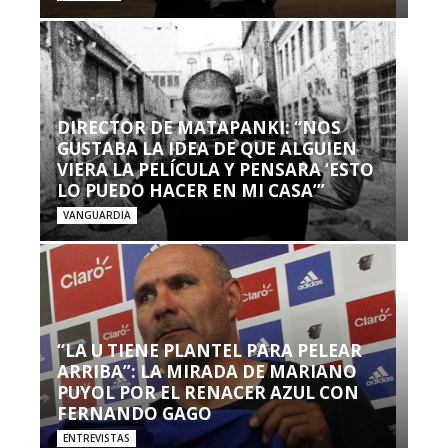
DIRECTOR DE MATAPANKI: “NOS
GUSTABA LA IDEA DE QUE ALGUIEN
VIERA LA PELÍCULA Y PENSARA ‘ESTO
LO PUEDO HACER EN MI CASA’”
VANGUARDIA
“LA U TIENE PLANTEL PARA PELEAR
ARRIBA”: LA MIRADA DE MARIANO
PUYOL POR EL RENACER AZUL CON
FERNANDO GAGO
ENTREVISTAS