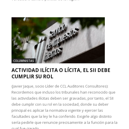
COLUMNISTAS
ACTIVIDAD ILÍCITA O LÍCITA, EL SII DEBE
CUMPLIR SU ROL
(Javier Jaque, socio Líder de CCL Auditores Consultores):
Recordemos que incluso los tribunales han reconocido que
las actividades ilícitas deben ser gravadas, por tanto, el SII
debe cumplir con su rol en la sociedad, donde su deber
principal es aplicar la normativa vigente y ejercer las
facultades que la ley le ha conferido. Exigirle algo distinto
sería pedirle que renuncie precisamente a la función para la
cual fue creado.