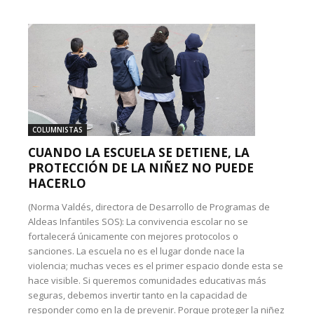
COLUMNISTAS
CUANDO LA ESCUELA SE DETIENE, LA
PROTECCIÓN DE LA NIÑEZ NO PUEDE
HACERLO
(Norma Valdés, directora de Desarrollo de Programas de
Aldeas Infantiles SOS): La convivencia escolar no se
fortalecerá únicamente con mejores protocolos o
sanciones. La escuela no es el lugar donde nace la
violencia; muchas veces es el primer espacio donde esta se
hace visible. Si queremos comunidades educativas más
seguras, debemos invertir tanto en la capacidad de
responder como en la de prevenir. Porque proteger la niñez