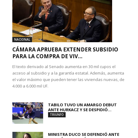
NACIONAL
CÁMARA APRUEBA EXTENDER SUBSIDIO
PARA LA COMPRA DE VIV...
El texto derivado al Senado aumenta en 30 mil cupos el
acceso al subsidio y a la garantía estatal. Además, aumenta
el valor máximo que pueden tener las viviendas nuevas, de
4.000 a 6.000 mil UF.
TABILO TUVO UN AMARGO DEBUT
ANTE HURKACZ Y SE DESPIDIÓ...
TRIUNFO
MINISTRA DUCO SE DEFENDIÓ ANTE