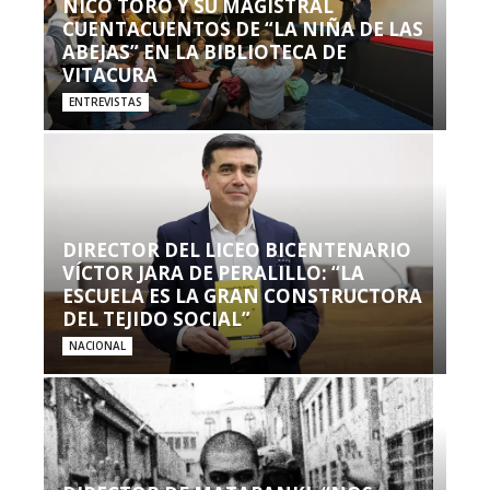
NICO TORO Y SU MAGISTRAL
CUENTACUENTOS DE “LA NIÑA DE LAS
ABEJAS” EN LA BIBLIOTECA DE
VITACURA
ENTREVISTAS
DIRECTOR DEL LICEO BICENTENARIO
VÍCTOR JARA DE PERALILLO: “LA
ESCUELA ES LA GRAN CONSTRUCTORA
DEL TEJIDO SOCIAL”
NACIONAL