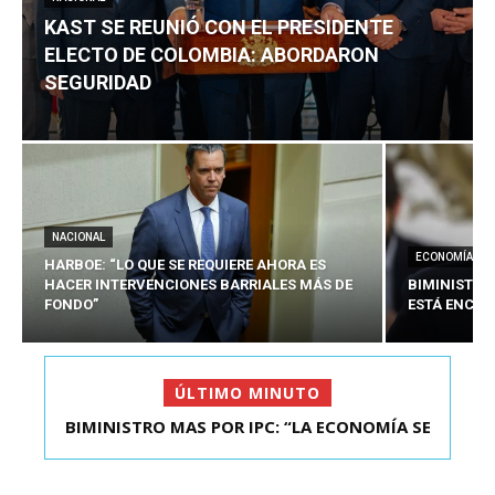
KAST SE REUNIÓ CON EL PRESIDENTE
ELECTO DE COLOMBIA: ABORDARON
SEGURIDAD
NACIONAL
ECONOMÍA
HARBOE: “LO QUE SE REQUIERE AHORA ES
HACER INTERVENCIONES BARRIALES MÁS DE
BIMINISTRO
FONDO”
ESTÁ ENCAU
ÚLTIMO MINUTO
BIMINISTRO MAS POR IPC: “LA ECONOMÍA SE
KAST SE REUNIÓ CON EL PRESIDENTE ELECTO DE
ESTÁ ENC...
COLOMBIA: A...