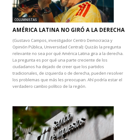
COLUMNISTAS
AMÉRICA LATINA NO GIRÓ A LA DERECHA
(Gustavo Campos, investigador Centro Democracia y
Opinión Pública, Universidad Central): Quizás la pregunta
relevante no sea por qué América Latina gira a la derecha.
La pregunta es por qué una parte creciente de los
ciudadanos ha dejado de creer que los partidos
tradicionales, de izquierda o de derecha, pueden resolver
los problemas que más les preocupan. Ahí podría estar el
verdadero cambio político de la región.