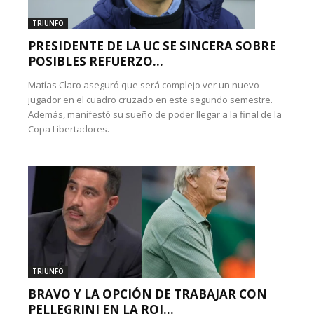
TRIUNFO
PRESIDENTE DE LA UC SE SINCERA SOBRE
POSIBLES REFUERZO...
Matías Claro aseguró que será complejo ver un nuevo
jugador en el cuadro cruzado en este segundo semestre.
Además, manifestó su sueño de poder llegar a la final de la
Copa Libertadores.
TRIUNFO
BRAVO Y LA OPCIÓN DE TRABAJAR CON
PELLEGRINI EN LA ROJ...