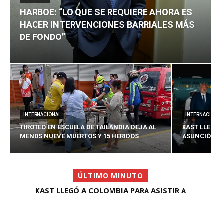
HARBOE: “LO QUE SE REQUIERE AHORA ES
HACER INTERVENCIONES BARRIALES MÁS
DE FONDO”
INTERNACIONAL
INTERNACIONA
TIROTEO EN ESCUELA DE TAILANDIA DEJA AL
KAST LLEGÓ
MENOS NUEVE MUERTOS Y 15 HERIDOS
ASUNCIÓN D
ÚLTIMO MINUTO
HARBOE: “LO QUE SE REQUIERE AHORA ES HACER
KAST LLEGÓ A COLOMBIA PARA ASISTIR A
ASUNCIÓN DE ABELA...
INTER...