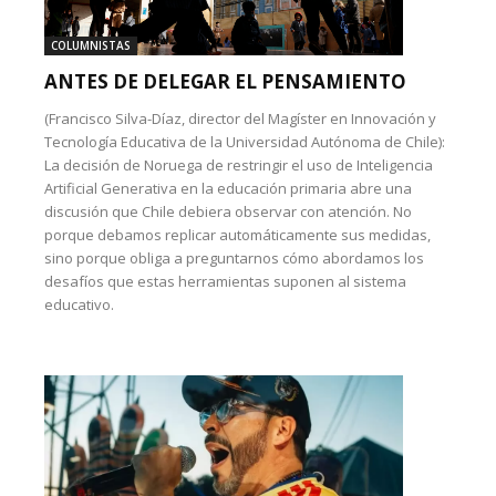
COLUMNISTAS
ANTES DE DELEGAR EL PENSAMIENTO
(Francisco Silva-Díaz, director del Magíster en Innovación y
Tecnología Educativa de la Universidad Autónoma de Chile):
La decisión de Noruega de restringir el uso de Inteligencia
Artificial Generativa en la educación primaria abre una
discusión que Chile debiera observar con atención. No
porque debamos replicar automáticamente sus medidas,
sino porque obliga a preguntarnos cómo abordamos los
desafíos que estas herramientas suponen al sistema
educativo.