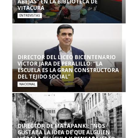
ABEJAS” EN LA BIBLIOTECA DE
VITACURA
ENTREVISTAS
DIRECTOR DEL LICEO BICENTENARIO
VÍCTOR JARA DE PERALILLO: “LA
ESCUELA ES LA GRAN CONSTRUCTORA
DEL TEJIDO SOCIAL”
NACIONAL
DIRECTOR DE MATAPANKI: “NOS
GUSTABA LA IDEA DE QUE ALGUIEN