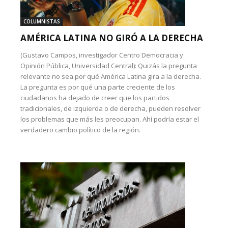
COLUMNISTAS
AMÉRICA LATINA NO GIRÓ A LA DERECHA
(Gustavo Campos, investigador Centro Democracia y
Opinión Pública, Universidad Central): Quizás la pregunta
relevante no sea por qué América Latina gira a la derecha.
La pregunta es por qué una parte creciente de los
ciudadanos ha dejado de creer que los partidos
tradicionales, de izquierda o de derecha, pueden resolver
los problemas que más les preocupan. Ahí podría estar el
verdadero cambio político de la región.