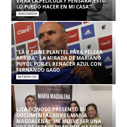
VIERA LA PELÍCULA Y PENSARA ‘ESTO
LO PUEDO HACER EN MI CASA’”
VANGUARDIA
“LA U TIENE PLANTEL PARA PELEAR
ARRIBA”: LA MIRADA DE MARIANO
PUYOL POR EL RENACER AZUL CON
FERNANDO GAGO
ENTREVISTAS
LITA DONOSO PRESENTÓ SU
DOCUMENTAL SOBRE MARÍA
MAGDALENA: “ME MUEVE SER UNA