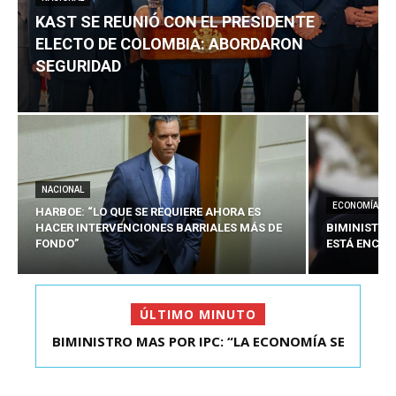
KAST SE REUNIÓ CON EL PRESIDENTE
ELECTO DE COLOMBIA: ABORDARON
SEGURIDAD
NACIONAL
ECONOMÍA
HARBOE: “LO QUE SE REQUIERE AHORA ES
HACER INTERVENCIONES BARRIALES MÁS DE
BIMINISTRO
FONDO”
ESTÁ ENCAU
ÚLTIMO MINUTO
BIMINISTRO MAS POR IPC: “LA ECONOMÍA SE
KAST SE REUNIÓ CON EL PRESIDENTE ELECTO DE
ESTÁ ENC...
COLOMBIA: A...