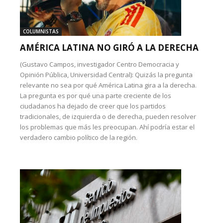
COLUMNISTAS
AMÉRICA LATINA NO GIRÓ A LA DERECHA
(Gustavo Campos, investigador Centro Democracia y
Opinión Pública, Universidad Central): Quizás la pregunta
relevante no sea por qué América Latina gira a la derecha.
La pregunta es por qué una parte creciente de los
ciudadanos ha dejado de creer que los partidos
tradicionales, de izquierda o de derecha, pueden resolver
los problemas que más les preocupan. Ahí podría estar el
verdadero cambio político de la región.