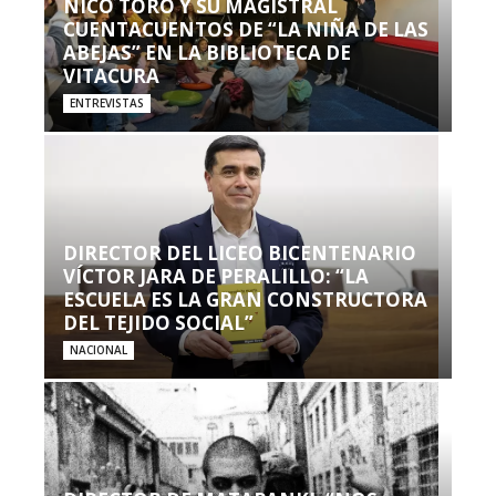
NICO TORO Y SU MAGISTRAL
CUENTACUENTOS DE “LA NIÑA DE LAS
ABEJAS” EN LA BIBLIOTECA DE
VITACURA
ENTREVISTAS
DIRECTOR DEL LICEO BICENTENARIO
VÍCTOR JARA DE PERALILLO: “LA
ESCUELA ES LA GRAN CONSTRUCTORA
DEL TEJIDO SOCIAL”
NACIONAL