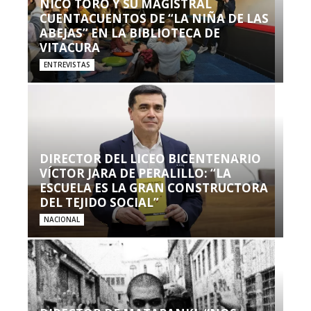
NICO TORO Y SU MAGISTRAL
CUENTACUENTOS DE “LA NIÑA DE LAS
ABEJAS” EN LA BIBLIOTECA DE
VITACURA
ENTREVISTAS
DIRECTOR DEL LICEO BICENTENARIO
VÍCTOR JARA DE PERALILLO: “LA
ESCUELA ES LA GRAN CONSTRUCTORA
DEL TEJIDO SOCIAL”
NACIONAL