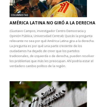
COLUMNISTAS
AMÉRICA LATINA NO GIRÓ A LA DERECHA
(Gustavo Campos, investigador Centro Democracia y
Opinión Pública, Universidad Central): Quizás la pregunta
relevante no sea por qué América Latina gira a la derecha.
La pregunta es por qué una parte creciente de los
ciudadanos ha dejado de creer que los partidos
tradicionales, de izquierda o de derecha, pueden resolver
los problemas que más les preocupan. Ahí podría estar el
verdadero cambio político de la región.