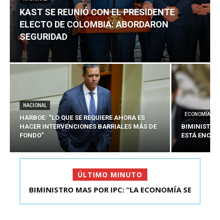
KAST SE REUNIÓ CON EL PRESIDENTE
ELECTO DE COLOMBIA: ABORDARON
SEGURIDAD
NACIONAL
ECONOMÍA
HARBOE: “LO QUE SE REQUIERE AHORA ES
HACER INTERVENCIONES BARRIALES MÁS DE
BIMINISTRO
FONDO”
ESTÁ ENCAU
ÚLTIMO MINUTO
BIMINISTRO MAS POR IPC: “LA ECONOMÍA SE
KAST SE REUNIÓ CON EL PRESIDENTE ELECTO DE
ESTÁ ENC...
COLOMBIA: A...