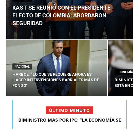
KAST SE REUNIÓ CON EL PRESIDENTE
ELECTO DE COLOMBIA: ABORDARON
SEGURIDAD
NACIONAL
ECONOMÍA
HARBOE: “LO QUE SE REQUIERE AHORA ES
HACER INTERVENCIONES BARRIALES MÁS DE
BIMINISTRO
FONDO”
ESTÁ ENCAU
ÚLTIMO MINUTO
BIMINISTRO MAS POR IPC: “LA ECONOMÍA SE
KAST SE REUNIÓ CON EL PRESIDENTE ELECTO DE
ESTÁ ENC...
COLOMBIA: A...