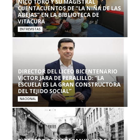
NICO TORO Y SU MAGISTRAL
CUENTACUENTOS DE “LA NIÑA DE LAS
ABEJAS” EN LA BIBLIOTECA DE
VITACURA
ENTREVISTAS
DIRECTOR DEL LICEO BICENTENARIO
VÍCTOR JARA DE PERALILLO: “LA
ESCUELA ES LA GRAN CONSTRUCTORA
DEL TEJIDO SOCIAL”
NACIONAL