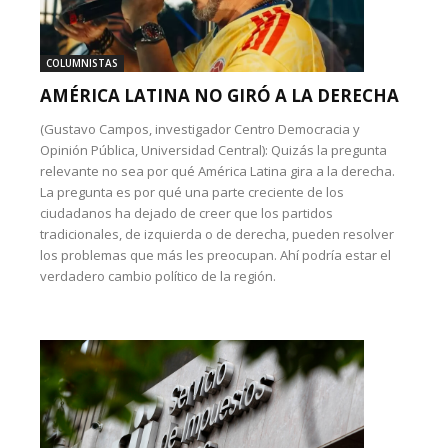
COLUMNISTAS
AMÉRICA LATINA NO GIRÓ A LA DERECHA
(Gustavo Campos, investigador Centro Democracia y
Opinión Pública, Universidad Central): Quizás la pregunta
relevante no sea por qué América Latina gira a la derecha.
La pregunta es por qué una parte creciente de los
ciudadanos ha dejado de creer que los partidos
tradicionales, de izquierda o de derecha, pueden resolver
los problemas que más les preocupan. Ahí podría estar el
verdadero cambio político de la región.