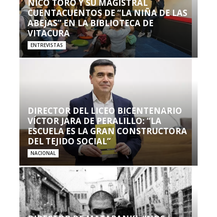
NICO TORO Y SU MAGISTRAL
CUENTACUENTOS DE “LA NIÑA DE LAS
ABEJAS” EN LA BIBLIOTECA DE
VITACURA
ENTREVISTAS
DIRECTOR DEL LICEO BICENTENARIO
VÍCTOR JARA DE PERALILLO: “LA
ESCUELA ES LA GRAN CONSTRUCTORA
DEL TEJIDO SOCIAL”
NACIONAL