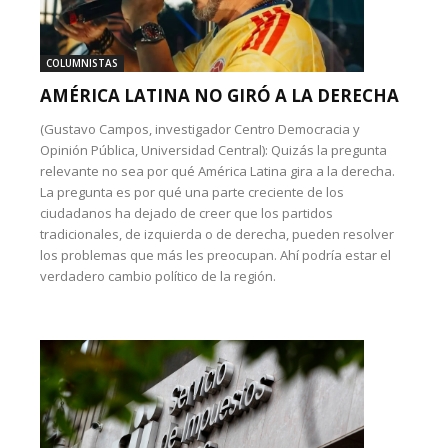
COLUMNISTAS
AMÉRICA LATINA NO GIRÓ A LA DERECHA
(Gustavo Campos, investigador Centro Democracia y
Opinión Pública, Universidad Central): Quizás la pregunta
relevante no sea por qué América Latina gira a la derecha.
La pregunta es por qué una parte creciente de los
ciudadanos ha dejado de creer que los partidos
tradicionales, de izquierda o de derecha, pueden resolver
los problemas que más les preocupan. Ahí podría estar el
verdadero cambio político de la región.