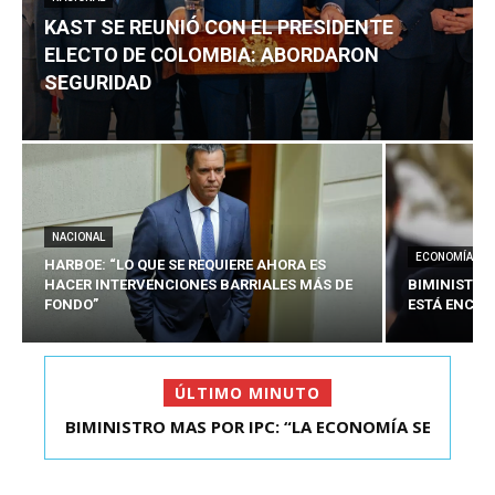
KAST SE REUNIÓ CON EL PRESIDENTE
ELECTO DE COLOMBIA: ABORDARON
SEGURIDAD
NACIONAL
ECONOMÍA
HARBOE: “LO QUE SE REQUIERE AHORA ES
HACER INTERVENCIONES BARRIALES MÁS DE
BIMINISTRO
FONDO”
ESTÁ ENCAU
ÚLTIMO MINUTO
BIMINISTRO MAS POR IPC: “LA ECONOMÍA SE
KAST SE REUNIÓ CON EL PRESIDENTE ELECTO DE
ESTÁ ENC...
COLOMBIA: A...