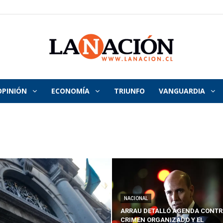
OPINIÓN
ECONOMÍA
TRIUNFO
VANGUARDIA
La
Nación
NACIONAL
ARRAU DETALLÓ AGENDA CONTR
CRIMEN ORGANIZADO Y EL