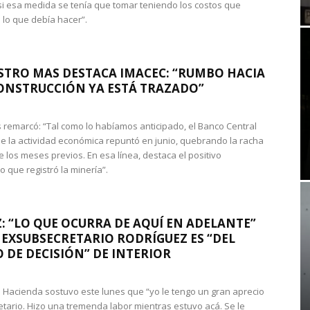
si esa medida se tenía que tomar teniendo los costos que
 lo que debía hacer”.
STRO MAS DESTACA IMACEC: “RUMBO HACIA
ONSTRUCCIÓN YA ESTÁ TRAZADO”
 remarcó: “Tal como lo habíamos anticipado, el Banco Central
e la actividad económica repuntó en junio, quebrando la racha
e los meses previos. En esa línea, destaca el positivo
que registró la minería”.
: “LO QUE OCURRA DE AQUÍ EN ADELANTE”
 EXSUBSECRETARIO RODRÍGUEZ ES “DEL
 DE DECISIÓN” DE INTERIOR
 de Hacienda sostuvo este lunes que “yo le tengo un gran aprecio
etario. Hizo una tremenda labor mientras estuvo acá. Se le