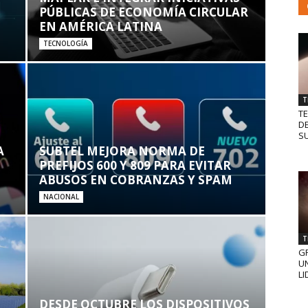
PÚBLICAS DE ECONOMÍA CIRCULAR
EN AMÉRICA LATINA
TECNOLOGÍA
T
T
D
SU
A
SUBTEL MEJORA NORMA DE
PREFIJOS 600 Y 809 PARA EVITAR
ABUSOS EN COBRANZAS Y SPAM
NACIONAL
T
GR
UN
LI
DESDE OCTUBRE LOS DISPOSITIVOS