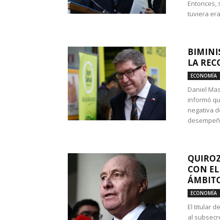
Entonces, 
tuviera era
BIMINI
LA REC
ECONOMÍA
Daniel Mas
informó qu
negativa d
desempeño 
QUIROZ
CON EL
ÁMBITO
ECONOMÍA
El titular
al subsecr