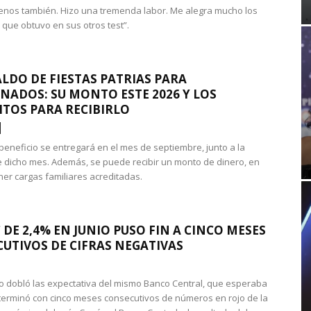
nos también. Hizo una tremenda labor. Me alegra mucho los
 que obtuvo en sus otros test”.
LDO DE FIESTAS PATRIAS PARA
NADOS: SU MONTO ESTE 2026 Y LOS
ITOS PARA RECIBIRLO
 beneficio se entregará en el mes de septiembre, junto a la
 dicho mes. Además, se puede recibir un monto de dinero, en
ner cargas familiares acreditadas.
 DE 2,4% EN JUNIO PUSO FIN A CINCO MESES
UTIVOS DE CIFRAS NEGATIVAS
do dobló las expectativa del mismo Banco Central, que esperaba
 terminó con cinco meses consecutivos de números en rojo de la