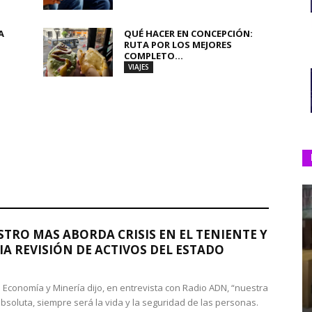
A
QUÉ HACER EN CONCEPCIÓN:
RUTA POR LOS MEJORES
COMPLETO...
VIAJES
STRO MAS ABORDA CRISIS EN EL TENIENTE Y
A REVISIÓN DE ACTIVOS DEL ESTADO
de Economía y Minería dijo, en entrevista con Radio ADN, “nuestra
absoluta, siempre será la vida y la seguridad de las personas.