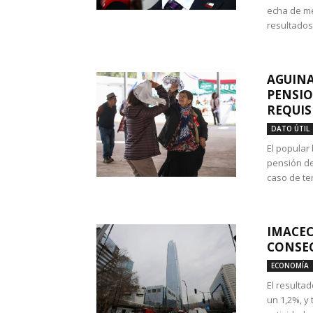
echa de me
resultados
AGUINA
PENSIO
REQUIS
DATO ÚTIL
El popular
pensión de
caso de te
IMACEC
CONSEC
ECONOMÍA
El resulta
un 1,2%, y