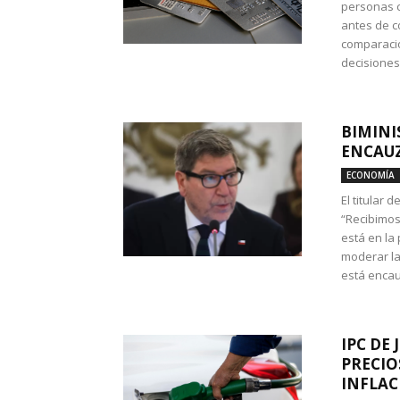
personas c
antes de co
comparació
decisione
BIMINI
ENCAUZ
ECONOMÍA
El titular 
“Recibimos
está en la
moderar la
está encau
IPC DE 
PRECIO
INFLAC