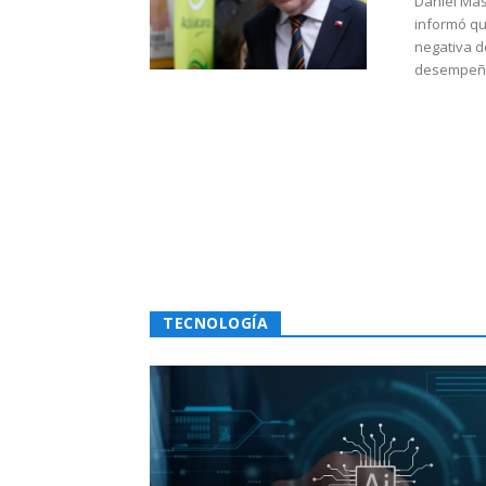
Daniel Mas
informó qu
negativa d
desempeño 
TECNOLOGÍA