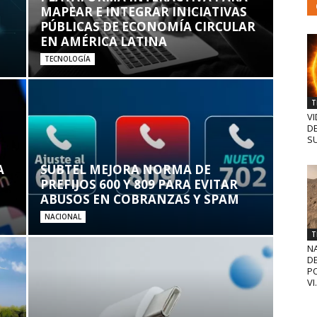
MAPEAR E INTEGRAR INICIATIVAS
PÚBLICAS DE ECONOMÍA CIRCULAR
EN AMÉRICA LATINA
TECNOLOGÍA
T
VI
D
SU
A
SUBTEL MEJORA NORMA DE
PREFIJOS 600 Y 809 PARA EVITAR
ABUSOS EN COBRANZAS Y SPAM
NACIONAL
T
N
D
PO
VI.