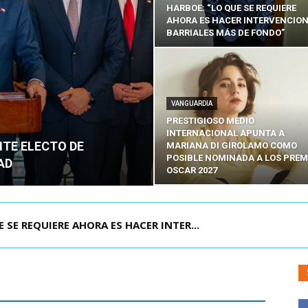
HARBOE: “LO QUE SE REQUIERE
AHORA ES HACER INTERVENCIO
BARRIALES MÁS DE FONDO”
VANGUARDIA
PRESTIGIOSO MEDIO
INTERNACIONAL APUNTA A
NTE ELECTO DE
MARIANA DI GIROLAMO COMO
POSIBLE NOMINADA A LOS PREM
AD
OSCAR 2027
POR IPC: “LA ECONOMÍA SE ESTÁ ENC...