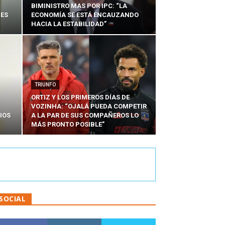
BIMINISTRO MAS POR IPC: “LA
NES
ECONOMÍA SE ESTÁ ENCAUZANDO
HACIA LA ESTABILIDAD”
TRIUNFO
ORTIZ Y LOS PRIMEROS DÍAS DE
VOZINHA: “OJALÁ PUEDA COMPETIR
IOS
A LA PAR DE SUS COMPAÑEROS LO
MÁS PRONTO POSIBLE”
SOCIAL