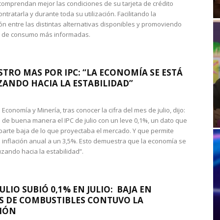
omprendan mejor las condiciones de su tarjeta de crédito
ntratarla y durante toda su utilización. Facilitando la
n entre las distintas alternativas disponibles y promoviendo
s de consumo más informadas.
STRO MAS POR IPC: “LA ECONOMÍA SE ESTÁ
ANDO HACIA LA ESTABILIDAD”
de Economía y Minería, tras conocer la cifra del mes de julio, dijo:
 de buena manera el IPC de julio con un leve 0,1%, un dato que
 parte baja de lo que proyectaba el mercado. Y que permite
 inflación anual a un 3,5%. Esto demuestra que la economía se
zando hacia la estabilidad”.
JULIO SUBIÓ 0,1% EN JULIO: BAJA EN
S DE COMBUSTIBLES CONTUVO LA
IÓN