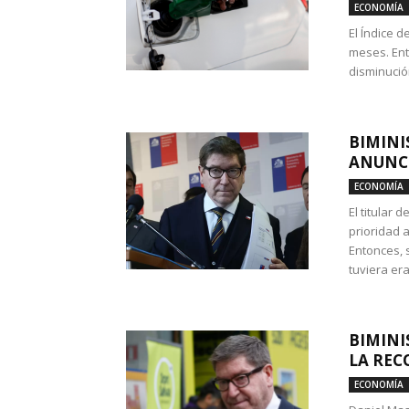
ECONOMÍA
El Índice 
meses. Ent
disminución
BIMINI
ANUNCI
ECONOMÍA
El titular 
prioridad 
Entonces, 
tuviera era
BIMINI
LA REC
ECONOMÍA