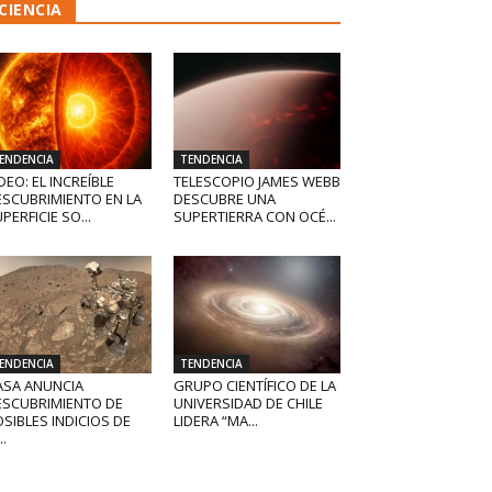
CIENCIA
ENDENCIA
TENDENCIA
DEO: EL INCREÍBLE
TELESCOPIO JAMES WEBB
ESCUBRIMIENTO EN LA
DESCUBRE UNA
PERFICIE SO...
SUPERTIERRA CON OCÉ...
ENDENCIA
TENDENCIA
ASA ANUNCIA
GRUPO CIENTÍFICO DE LA
ESCUBRIMIENTO DE
UNIVERSIDAD DE CHILE
SIBLES INDICIOS DE
LIDERA “MA...
..