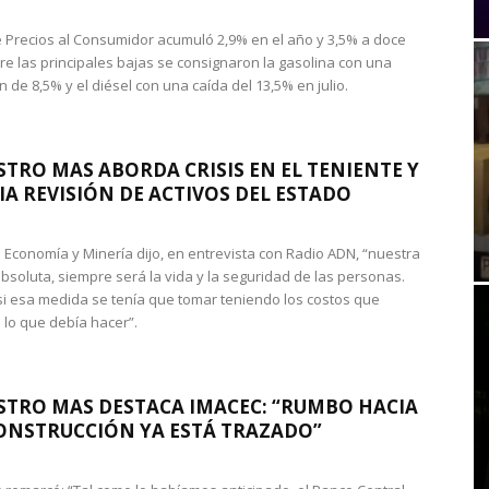
de Precios al Consumidor acumuló 2,9% en el año y 3,5% a doce
re las principales bajas se consignaron la gasolina con una
 de 8,5% y el diésel con una caída del 13,5% en julio.
STRO MAS ABORDA CRISIS EN EL TENIENTE Y
A REVISIÓN DE ACTIVOS DEL ESTADO
de Economía y Minería dijo, en entrevista con Radio ADN, “nuestra
absoluta, siempre será la vida y la seguridad de las personas.
si esa medida se tenía que tomar teniendo los costos que
 lo que debía hacer”.
STRO MAS DESTACA IMACEC: “RUMBO HACIA
ONSTRUCCIÓN YA ESTÁ TRAZADO”