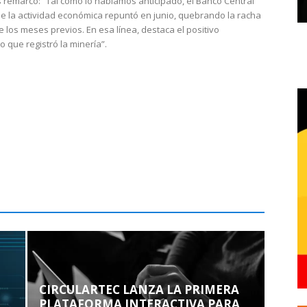
 remarcó: “Tal como lo habíamos anticipado, el Banco Central
e la actividad económica repuntó en junio, quebrando la racha
e los meses previos. En esa línea, destaca el positivo
que registró la minería”.
CIRCULARTEC LANZA LA PRIMERA
PLATAFORMA INTERACTIVA PARA