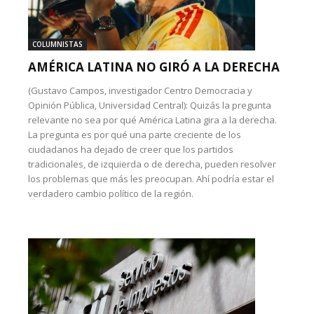
COLUMNISTAS
AMÉRICA LATINA NO GIRÓ A LA DERECHA
(Gustavo Campos, investigador Centro Democracia y
Opinión Pública, Universidad Central): Quizás la pregunta
relevante no sea por qué América Latina gira a la derecha.
La pregunta es por qué una parte creciente de los
ciudadanos ha dejado de creer que los partidos
tradicionales, de izquierda o de derecha, pueden resolver
los problemas que más les preocupan. Ahí podría estar el
verdadero cambio político de la región.