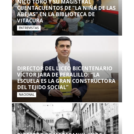
NICO TORO Y SU MAGISTRAL
CUENTACUENTOS DE “LA NIÑA DE LAS
ABEJAS” EN LA BIBLIOTECA DE
VITACURA
ENTREVISTAS
DIRECTOR DEL LICEO BICENTENARIO
VÍCTOR JARA DE PERALILLO: “LA
ESCUELA ES LA GRAN CONSTRUCTORA
DEL TEJIDO SOCIAL”
NACIONAL