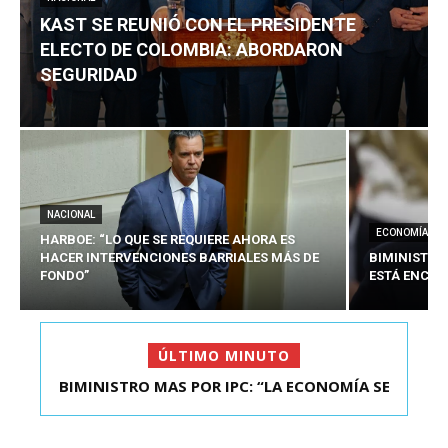
KAST SE REUNIÓ CON EL PRESIDENTE
ELECTO DE COLOMBIA: ABORDARON
SEGURIDAD
NACIONAL
ECONOMÍA
HARBOE: “LO QUE SE REQUIERE AHORA ES
HACER INTERVENCIONES BARRIALES MÁS DE
BIMINISTRO
FONDO”
ESTÁ ENCAU
ÚLTIMO MINUTO
KAST SE REUNIÓ CON EL PRESIDENTE ELECTO DE
COLOMBIA: A...