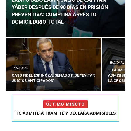
YÁBER DESPUÉS DE 90 DÍAS EN PRISIÓN
PREVENTIVA: CUMPLIRÁ ARRESTO
DOMICILIARIO TOTAL
NACIONAL
NACIONAL
TC ADMITE 
CASO FIDEL ESPINOZA: SENADO PIDE “EVITAR
ADMISIBLES
JUICIOS ANTICIPADOS”
LA OPOSICI
ÚLTIMO MINUTO
TC ADMITE A TRÁMITE Y DECLARA ADMISIBLES
EXDIPUTADO LAVÍN SALIÓ DE CAPITÁN YÁBER
LOS TRES REQU...
DESPUÉS DE 90 ...