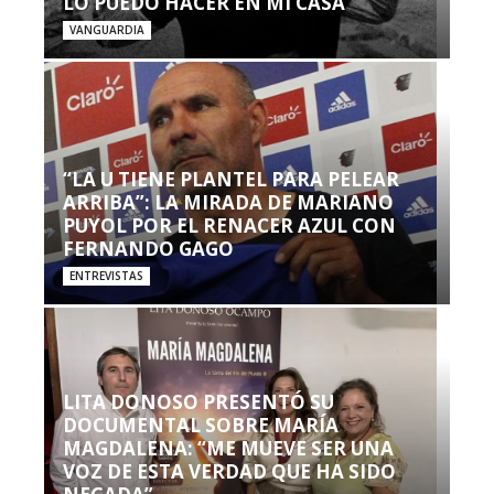
LO PUEDO HACER EN MI CASA’”
VANGUARDIA
“LA U TIENE PLANTEL PARA PELEAR
ARRIBA”: LA MIRADA DE MARIANO
PUYOL POR EL RENACER AZUL CON
FERNANDO GAGO
ENTREVISTAS
LITA DONOSO PRESENTÓ SU
DOCUMENTAL SOBRE MARÍA
MAGDALENA: “ME MUEVE SER UNA
VOZ DE ESTA VERDAD QUE HA SIDO