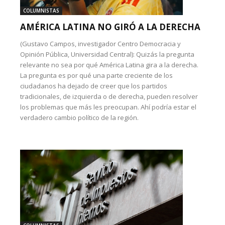
COLUMNISTAS
AMÉRICA LATINA NO GIRÓ A LA DERECHA
(Gustavo Campos, investigador Centro Democracia y
Opinión Pública, Universidad Central): Quizás la pregunta
relevante no sea por qué América Latina gira a la derecha.
La pregunta es por qué una parte creciente de los
ciudadanos ha dejado de creer que los partidos
tradicionales, de izquierda o de derecha, pueden resolver
los problemas que más les preocupan. Ahí podría estar el
verdadero cambio político de la región.