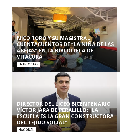
NICO TORO Y SU MAGISTRAL
CUENTACUENTOS DE “LA NIÑA DE LAS
ABEJAS” EN LA BIBLIOTECA DE
VITACURA
ENTREVISTAS
DIRECTOR DEL LICEO BICENTENARIO
VÍCTOR JARA DE PERALILLO: “LA
ESCUELA ES LA GRAN CONSTRUCTORA
DEL TEJIDO SOCIAL”
NACIONAL