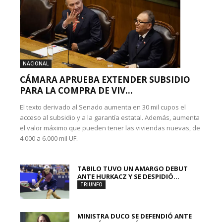
NACIONAL
CÁMARA APRUEBA EXTENDER SUBSIDIO
PARA LA COMPRA DE VIV...
El texto derivado al Senado aumenta en 30 mil cupos el
acceso al subsidio y a la garantía estatal. Además, aumenta
el valor máximo que pueden tener las viviendas nuevas, de
4.000 a 6.000 mil UF.
TABILO TUVO UN AMARGO DEBUT
ANTE HURKACZ Y SE DESPIDIÓ...
TRIUNFO
MINISTRA DUCO SE DEFENDIÓ ANTE