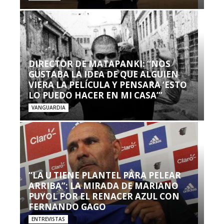
DIRECTOR DE MATAPANKI: “NOS
GUSTABA LA IDEA DE QUE ALGUIEN
VIERA LA PELÍCULA Y PENSARA ‘ESTO
LO PUEDO HACER EN MI CASA’”
VANGUARDIA
“LA U TIENE PLANTEL PARA PELEAR
ARRIBA”: LA MIRADA DE MARIANO
PUYOL POR EL RENACER AZUL CON
FERNANDO GAGO
ENTREVISTAS