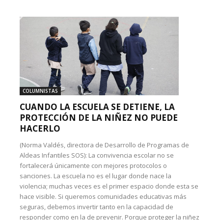
COLUMNISTAS
CUANDO LA ESCUELA SE DETIENE, LA
PROTECCIÓN DE LA NIÑEZ NO PUEDE
HACERLO
(Norma Valdés, directora de Desarrollo de Programas de
Aldeas Infantiles SOS): La convivencia escolar no se
fortalecerá únicamente con mejores protocolos o
sanciones. La escuela no es el lugar donde nace la
violencia; muchas veces es el primer espacio donde esta se
hace visible. Si queremos comunidades educativas más
seguras, debemos invertir tanto en la capacidad de
responder como en la de prevenir. Porque proteger la niñez