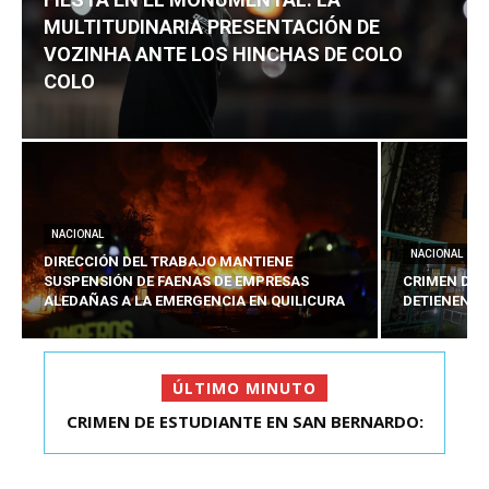
MULTITUDINARIA PRESENTACIÓN DE
VOZINHA ANTE LOS HINCHAS DE COLO
COLO
NACIONAL
NACIONAL
DIRECCIÓN DEL TRABAJO MANTIENE
SUSPENSIÓN DE FAENAS DE EMPRESAS
CRIMEN DE 
ALEDAÑAS A LA EMERGENCIA EN QUILICURA
DETIENEN A
ÚLTIMO MINUTO
FIESTA EN EL MONUMENTAL: LA
MULTITUDINARIA PRESENTACIÓ...