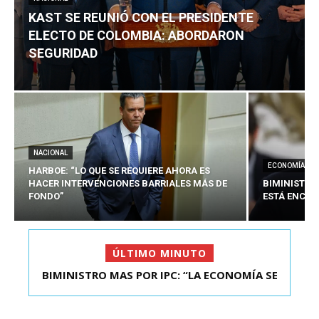
KAST SE REUNIÓ CON EL PRESIDENTE
ELECTO DE COLOMBIA: ABORDARON
SEGURIDAD
NACIONAL
ECONOMÍA
HARBOE: “LO QUE SE REQUIERE AHORA ES
HACER INTERVENCIONES BARRIALES MÁS DE
BIMINISTRO
FONDO”
ESTÁ ENCAU
ÚLTIMO MINUTO
BIMINISTRO MAS POR IPC: “LA ECONOMÍA SE
ESTÁ ENC...