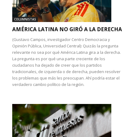
COLUMNISTAS
AMÉRICA LATINA NO GIRÓ A LA DERECHA
(Gustavo Campos, investigador Centro Democracia y
Opinión Pública, Universidad Central): Quizás la pregunta
relevante no sea por qué América Latina gira a la derecha.
La pregunta es por qué una parte creciente de los
ciudadanos ha dejado de creer que los partidos
tradicionales, de izquierda o de derecha, pueden resolver
los problemas que más les preocupan. Ahí podría estar el
verdadero cambio político de la región.