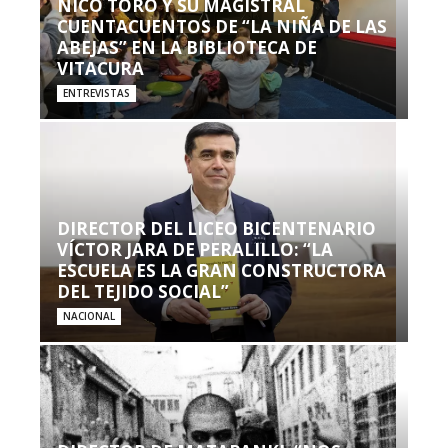
NICO TORO Y SU MAGISTRAL
CUENTACUENTOS DE “LA NIÑA DE LAS
ABEJAS” EN LA BIBLIOTECA DE
VITACURA
ENTREVISTAS
DIRECTOR DEL LICEO BICENTENARIO
VÍCTOR JARA DE PERALILLO: “LA
ESCUELA ES LA GRAN CONSTRUCTORA
DEL TEJIDO SOCIAL”
NACIONAL