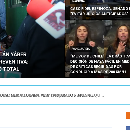
NACIONAL
CASO FIDEL ESPINOZA: SENADO 
“EVITAR JUICIOS ANTICIPADOS”
VANGUARDIA
ITÁN YÁBER
“ME VOY DE CHILE”: LA DRÁSTIC
PREVENTIVA:
DECISIÓN DE NAYA FÁCIL EN MED
DE CRÍTICAS RECIBIDAS POR
O TOTAL
CONDUCIR A MÁS DE 200 KM/H
ÁMITE Y DECLARA ADMISIBLES LOS TRES REQU...