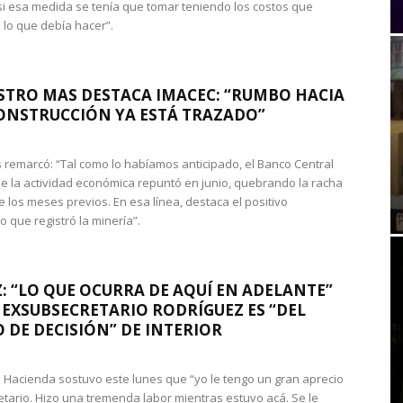
si esa medida se tenía que tomar teniendo los costos que
 lo que debía hacer”.
STRO MAS DESTACA IMACEC: “RUMBO HACIA
ONSTRUCCIÓN YA ESTÁ TRAZADO”
 remarcó: “Tal como lo habíamos anticipado, el Banco Central
e la actividad económica repuntó en junio, quebrando la racha
e los meses previos. En esa línea, destaca el positivo
que registró la minería”.
: “LO QUE OCURRA DE AQUÍ EN ADELANTE”
 EXSUBSECRETARIO RODRÍGUEZ ES “DEL
 DE DECISIÓN” DE INTERIOR
 de Hacienda sostuvo este lunes que “yo le tengo un gran aprecio
etario. Hizo una tremenda labor mientras estuvo acá. Se le