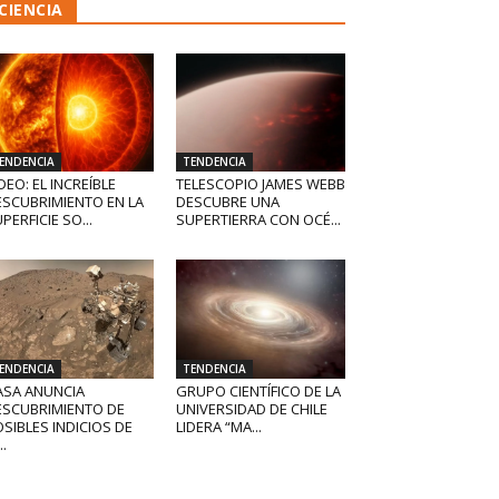
CIENCIA
ENDENCIA
TENDENCIA
DEO: EL INCREÍBLE
TELESCOPIO JAMES WEBB
ESCUBRIMIENTO EN LA
DESCUBRE UNA
PERFICIE SO...
SUPERTIERRA CON OCÉ...
ENDENCIA
TENDENCIA
ASA ANUNCIA
GRUPO CIENTÍFICO DE LA
ESCUBRIMIENTO DE
UNIVERSIDAD DE CHILE
SIBLES INDICIOS DE
LIDERA “MA...
..