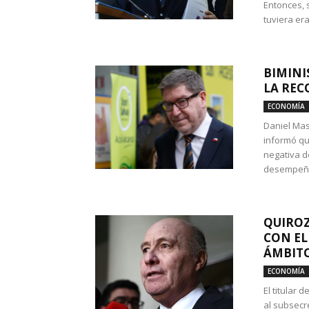
Entonces, 
tuviera era
BIMINI
LA REC
ECONOMÍA
Daniel Mas
informó qu
negativa d
desempeño 
QUIROZ
CON EL
ÁMBITO
ECONOMÍA
El titular
al subsecr