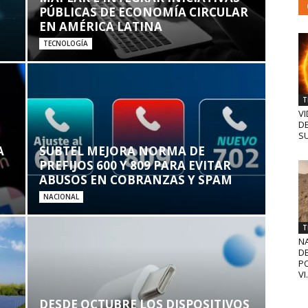
PÚBLICAS DE ECONOMÍA CIRCULAR
EN AMÉRICA LATINA
TECNOLOGÍA
T
VI
D
SU
A
SUBTEL MEJORA NORMA DE
PREFIJOS 600 Y 809 PARA EVITAR
ABUSOS EN COBRANZAS Y SPAM
NACIONAL
T
N
D
PO
VI.
DESDE OCTUBRE LOS DISPOSITIVOS