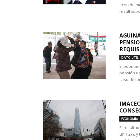
echa de me
resultados
AGUINA
PENSIO
REQUIS
DATO ÚTIL
El popular
pensión de
caso de te
IMACEC
CONSEC
ECONOMÍA
El resulta
un 1,2%, y