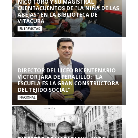
NICO TORO Y SU MAGISTRAL
CUENTACUENTOS DE “LA NIÑA DE LAS
ABEJAS” EN LA BIBLIOTECA DE
VITACURA
ENTREVISTAS
DIRECTOR DEL LICEO BICENTENARIO
VÍCTOR JARA DE PERALILLO: “LA
ESCUELA ES LA GRAN CONSTRUCTORA
DEL TEJIDO SOCIAL”
NACIONAL