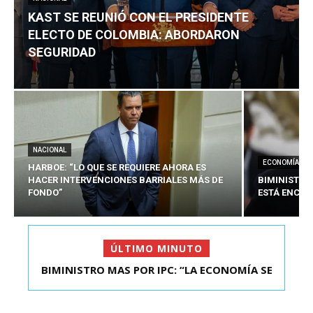
KAST SE REUNIÓ CON EL PRESIDENTE
ELECTO DE COLOMBIA: ABORDARON
SEGURIDAD
NACIONAL
ECONOMÍA
HARBOE: “LO QUE SE REQUIERE AHORA ES
HACER INTERVENCIONES BARRIALES MÁS DE
BIMINISTRO
FONDO”
ESTÁ ENCAU
ÚLTIMO MINUTO
BIMINISTRO MAS POR IPC: “LA ECONOMÍA SE
KAST SE REUNIÓ CON EL PRESIDENTE ELECTO DE
ESTÁ ENC...
COLOMBIA: A...