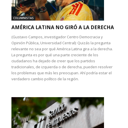
COLUMNISTAS
AMÉRICA LATINA NO GIRÓ A LA DERECHA
(Gustavo Campos, investigador Centro Democracia y
Opinión Pública, Universidad Central): Quizás la pregunta
relevante no sea por qué América Latina gira a la derecha.
La pregunta es por qué una parte creciente de los
ciudadanos ha dejado de creer que los partidos
tradicionales, de izquierda o de derecha, pueden resolver
los problemas que más les preocupan. Ahí podría estar el
verdadero cambio político de la región.