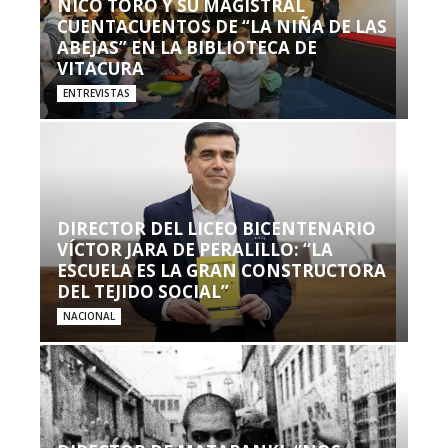
NICO TORO Y SU MAGISTRAL
CUENTACUENTOS DE “LA NIÑA DE LAS
ABEJAS” EN LA BIBLIOTECA DE
VITACURA
ENTREVISTAS
DIRECTOR DEL LICEO BICENTENARIO
VÍCTOR JARA DE PERALILLO: “LA
ESCUELA ES LA GRAN CONSTRUCTORA
DEL TEJIDO SOCIAL”
NACIONAL