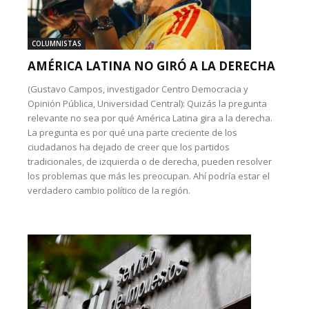
COLUMNISTAS
AMÉRICA LATINA NO GIRÓ A LA DERECHA
(Gustavo Campos, investigador Centro Democracia y
Opinión Pública, Universidad Central): Quizás la pregunta
relevante no sea por qué América Latina gira a la derecha.
La pregunta es por qué una parte creciente de los
ciudadanos ha dejado de creer que los partidos
tradicionales, de izquierda o de derecha, pueden resolver
los problemas que más les preocupan. Ahí podría estar el
verdadero cambio político de la región.