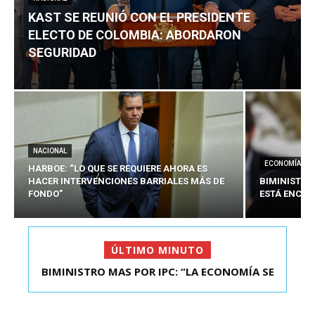
KAST SE REUNIÓ CON EL PRESIDENTE
ELECTO DE COLOMBIA: ABORDARON
SEGURIDAD
NACIONAL
ECONOMÍA
HARBOE: “LO QUE SE REQUIERE AHORA ES
HACER INTERVENCIONES BARRIALES MÁS DE
BIMINISTRO
FONDO”
ESTÁ ENCAU
ÚLTIMO MINUTO
BIMINISTRO MAS POR IPC: “LA ECONOMÍA SE
KAST SE REUNIÓ CON EL PRESIDENTE ELECTO DE
ESTÁ ENC...
COLOMBIA: A...