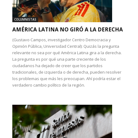
COLUMNISTAS
AMÉRICA LATINA NO GIRÓ A LA DERECHA
(Gustavo Campos, investigador Centro Democracia y
Opinión Pública, Universidad Central): Quizás la pregunta
relevante no sea por qué América Latina gira a la derecha.
La pregunta es por qué una parte creciente de los
ciudadanos ha dejado de creer que los partidos
tradicionales, de izquierda o de derecha, pueden resolver
los problemas que más les preocupan. Ahí podría estar el
verdadero cambio político de la región.