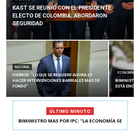
KAST SE REUNIÓ CON EL PRESIDENTE
ELECTO DE COLOMBIA: ABORDARON
SEGURIDAD
NACIONAL
ECONOMÍA
HARBOE: “LO QUE SE REQUIERE AHORA ES
HACER INTERVENCIONES BARRIALES MÁS DE
BIMINISTRO
FONDO”
ESTÁ ENCAU
ÚLTIMO MINUTO
BIMINISTRO MAS POR IPC: “LA ECONOMÍA SE
ESTÁ ENC...