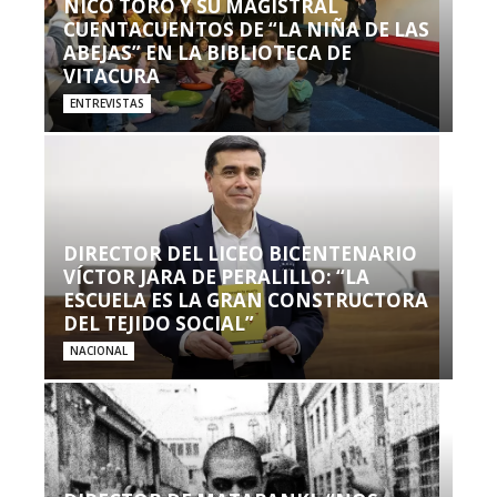
NICO TORO Y SU MAGISTRAL
CUENTACUENTOS DE “LA NIÑA DE LAS
ABEJAS” EN LA BIBLIOTECA DE
VITACURA
ENTREVISTAS
DIRECTOR DEL LICEO BICENTENARIO
VÍCTOR JARA DE PERALILLO: “LA
ESCUELA ES LA GRAN CONSTRUCTORA
DEL TEJIDO SOCIAL”
NACIONAL