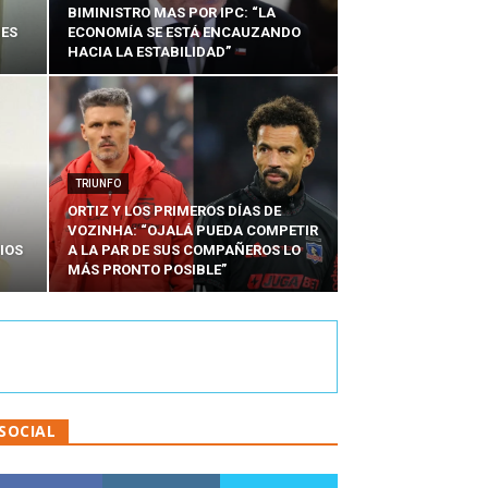
BIMINISTRO MAS POR IPC: “LA
NES
ECONOMÍA SE ESTÁ ENCAUZANDO
HACIA LA ESTABILIDAD”
TRIUNFO
ORTIZ Y LOS PRIMEROS DÍAS DE
VOZINHA: “OJALÁ PUEDA COMPETIR
IOS
A LA PAR DE SUS COMPAÑEROS LO
MÁS PRONTO POSIBLE”
SOCIAL