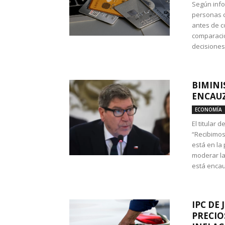
Según info
personas c
antes de co
comparació
decisione
BIMINI
ENCAUZ
ECONOMÍA
El titular 
“Recibimos
está en la
moderar la
está encau
IPC DE 
PRECIO