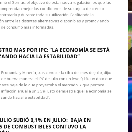
rmó el Sernac, el objetivo de esta nueva regulación es que las
omprendan mejor las condiciones de su tarjeta de crédito
ntratarla y durante toda su utilización. Facilitando la
n entre las distintas alternativas disponibles y promoviendo
s de consumo más informadas.
STRO MAS POR IPC: “LA ECONOMÍA SE ESTÁ
ANDO HACIA LA ESTABILIDAD”
de Economía y Minería, tras conocer la cifra del mes de julio, dijo:
 de buena manera el IPC de julio con un leve 0,1%, un dato que
 parte baja de lo que proyectaba el mercado. Y que permite
 inflación anual a un 3,5%. Esto demuestra que la economía se
zando hacia la estabilidad”.
JULIO SUBIÓ 0,1% EN JULIO: BAJA EN
S DE COMBUSTIBLES CONTUVO LA