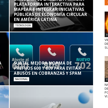
PLATAFORMA INTERACTIVA PARA
MAPEAR E INTEGRAR INICIATIVAS
PÚBLICAS DE ECONOMÍA CIRCULAR
EN AMÉRICA LATINA
TECNOLOGÍA
T
VI
D
SU
A
SUBTEL MEJORA NORMA DE
PREFIJOS 600 Y 809 PARA EVITAR
ABUSOS EN COBRANZAS Y SPAM
NACIONAL
T
N
D
PO
VI.