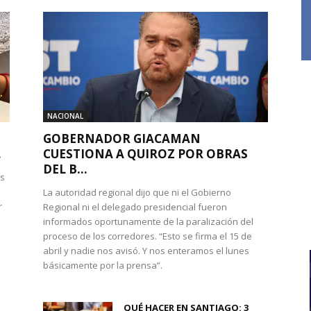
NACIONAL
GOBERNADOR GIACAMAN
.
CUESTIONA A QUIROZ POR OBRAS
DEL B...
es
La autoridad regional dijo que ni el Gobierno
r
Regional ni el delegado presidencial fueron
informados oportunamente de la paralización del
proceso de los corredores. “Esto se firma el 15 de
abril y nadie nos avisó. Y nos enteramos el lunes
básicamente por la prensa”.
QUÉ HACER EN SANTIAGO: 3