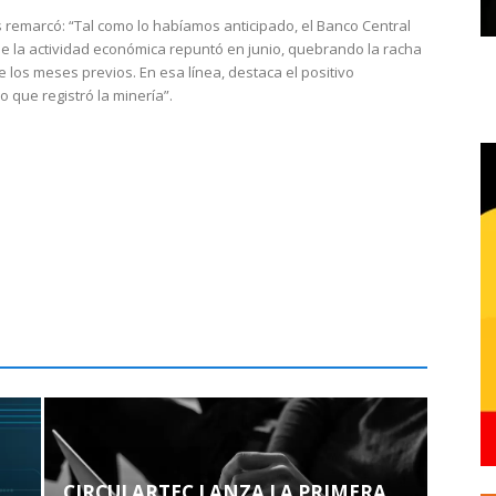
 remarcó: “Tal como lo habíamos anticipado, el Banco Central
e la actividad económica repuntó en junio, quebrando la racha
e los meses previos. En esa línea, destaca el positivo
que registró la minería”.
CIRCULARTEC LANZA LA PRIMERA