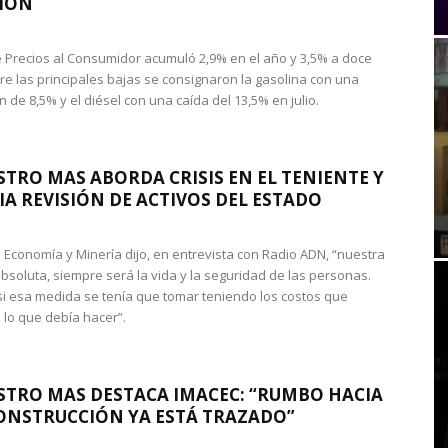
IÓN
de Precios al Consumidor acumuló 2,9% en el año y 3,5% a doce
re las principales bajas se consignaron la gasolina con una
 de 8,5% y el diésel con una caída del 13,5% en julio.
STRO MAS ABORDA CRISIS EN EL TENIENTE Y
A REVISIÓN DE ACTIVOS DEL ESTADO
de Economía y Minería dijo, en entrevista con Radio ADN, “nuestra
absoluta, siempre será la vida y la seguridad de las personas.
si esa medida se tenía que tomar teniendo los costos que
 lo que debía hacer”.
STRO MAS DESTACA IMACEC: “RUMBO HACIA
ONSTRUCCIÓN YA ESTÁ TRAZADO”