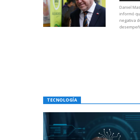
Daniel Mas
informó qu
negativa d
desempeño 
TECNOLOGÍA