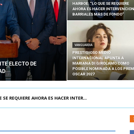
HARBOE: “LO QUE SE REQUIERE
AHORA ES HACER INTERVENCIO
BARRIALES MÁS DE FONDO”
VANGUARDIA
PRESTIGIOSO MEDIO
INTERNACIONAL APUNTA A
NTE ELECTO DE
MARIANA DI GIROLAMO COMO
POSIBLE NOMINADA A LOS PREM
AD
OSCAR 2027
E REQUIERE AHORA ES HACER INTER...
POR IPC: “LA ECONOMÍA SE ESTÁ ENC...