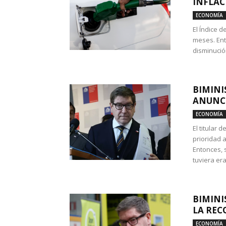
INFLAC
ECONOMÍA
El Índice 
meses. Ent
disminución
BIMINI
ANUNCI
ECONOMÍA
El titular 
prioridad 
Entonces, 
tuviera era
BIMINI
LA REC
ECONOMÍA