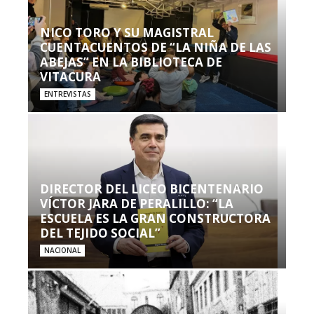
NICO TORO Y SU MAGISTRAL
CUENTACUENTOS DE “LA NIÑA DE LAS
ABEJAS” EN LA BIBLIOTECA DE
VITACURA
ENTREVISTAS
DIRECTOR DEL LICEO BICENTENARIO
VÍCTOR JARA DE PERALILLO: “LA
ESCUELA ES LA GRAN CONSTRUCTORA
DEL TEJIDO SOCIAL”
NACIONAL