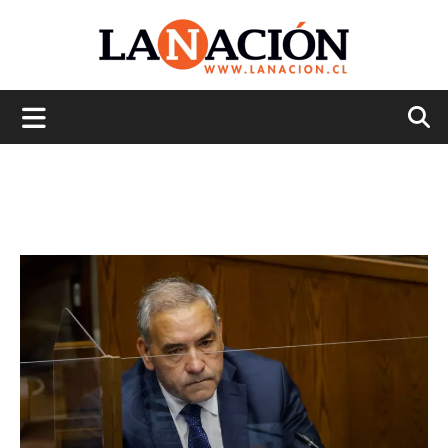
La
Nación