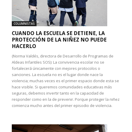
COLUMNISTAS
CUANDO LA ESCUELA SE DETIENE, LA
PROTECCIÓN DE LA NIÑEZ NO PUEDE
HACERLO
(Norma Valdés, directora de Desarrollo de Programas de
Aldeas Infantiles SOS): La convivencia escolar no se
fortalecerá únicamente con mejores protocolos o
sanciones. La escuela no es el lugar donde nace la
violencia; muchas veces es el primer espacio donde esta se
hace visible. Si queremos comunidades educativas más
seguras, debemos invertir tanto en la capacidad de
responder como en la de prevenir. Porque proteger la niñez
comienza mucho antes del primer episodio de violencia.