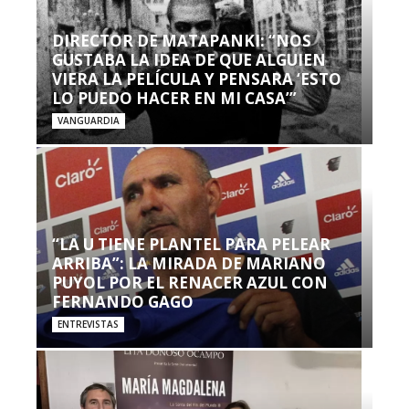
DIRECTOR DE MATAPANKI: “NOS
GUSTABA LA IDEA DE QUE ALGUIEN
VIERA LA PELÍCULA Y PENSARA ‘ESTO
LO PUEDO HACER EN MI CASA’”
VANGUARDIA
“LA U TIENE PLANTEL PARA PELEAR
ARRIBA”: LA MIRADA DE MARIANO
PUYOL POR EL RENACER AZUL CON
FERNANDO GAGO
ENTREVISTAS