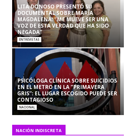
LITA DONOSO PRESENTÓ SU
DOCUMENTAL SOBRE MARÍA
MAGDALENA: “ME MUEVE SER UNA
VOZ DE ESTA VERDAD QUE HA SIDO
NEGADA”
ENTREVISTAS
PSICÓLOGA CLÍNICA SOBRE SUICIDIOS
EN EL METRO EN LA “PRIMAVERA
GRIS”: EL LUGAR ESCOGIDO PUEDE SER
CONTAGIOSO
NACIONAL
NACIÓN INDISCRETA