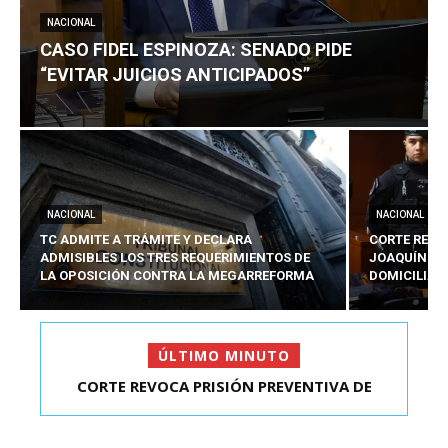
NACIONAL
CASO FIDEL ESPINOZA: SENADO PIDE
“EVITAR JUICIOS ANTICIPADOS”
NACIONAL
NACIONAL
TC ADMITE A TRÁMITE Y DECLARA
CORTE REVO
ADMISIBLES LOS TRES REQUERIMIENTOS DE
JOAQUÍN LA
LA OPOSICIÓN CONTRA LA MEGARREFORMA
DOMICILIAR
ÚLTIMO MINUTO
CORTE REVOCA PRISIÓN PREVENTIVA DE
JOAQUÍN LAVÍN LEÓN:...