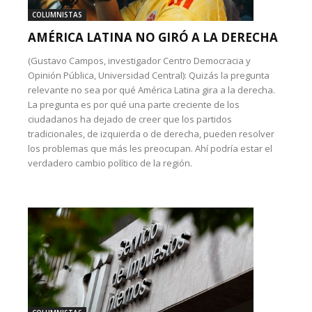
COLUMNISTAS
AMÉRICA LATINA NO GIRÓ A LA DERECHA
(Gustavo Campos, investigador Centro Democracia y
Opinión Pública, Universidad Central): Quizás la pregunta
relevante no sea por qué América Latina gira a la derecha.
La pregunta es por qué una parte creciente de los
ciudadanos ha dejado de creer que los partidos
tradicionales, de izquierda o de derecha, pueden resolver
los problemas que más les preocupan. Ahí podría estar el
verdadero cambio político de la región.