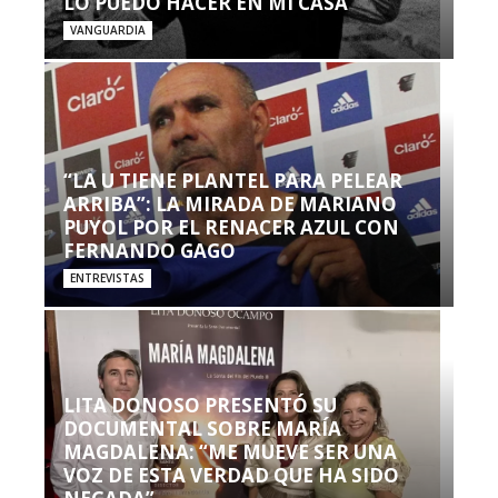
LO PUEDO HACER EN MI CASA’”
VANGUARDIA
“LA U TIENE PLANTEL PARA PELEAR
ARRIBA”: LA MIRADA DE MARIANO
PUYOL POR EL RENACER AZUL CON
FERNANDO GAGO
ENTREVISTAS
LITA DONOSO PRESENTÓ SU
DOCUMENTAL SOBRE MARÍA
MAGDALENA: “ME MUEVE SER UNA
VOZ DE ESTA VERDAD QUE HA SIDO