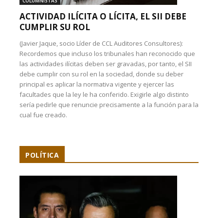
COLUMNISTAS
ACTIVIDAD ILÍCITA O LÍCITA, EL SII DEBE
CUMPLIR SU ROL
(Javier Jaque, socio Líder de CCL Auditores Consultores):
Recordemos que incluso los tribunales han reconocido que
las actividades ilícitas deben ser gravadas, por tanto, el SII
debe cumplir con su rol en la sociedad, donde su deber
principal es aplicar la normativa vigente y ejercer las
facultades que la ley le ha conferido. Exigirle algo distinto
sería pedirle que renuncie precisamente a la función para la
cual fue creado.
POLÍTICA