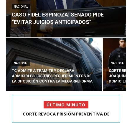
NACIONAL
CASO FIDEL ESPINOZA: SENADO PIDE
“EVITAR JUICIOS ANTICIPADOS”
NACIONAL
NACIONAL
TC ADMITE A TRÁMITE Y DECLARA
CORTE REVO
ADMISIBLES LOS TRES REQUERIMIENTOS DE
JOAQUÍN LA
LA OPOSICIÓN CONTRA LA MEGARREFORMA
DOMICILIAR
ÚLTIMO MINUTO
CORTE REVOCA PRISIÓN PREVENTIVA DE
CASO FIDEL ESPINOZA: SENADO PIDE “EVITAR
JOAQUÍN LAVÍN LEÓN:...
JUICIOS ANTIC...