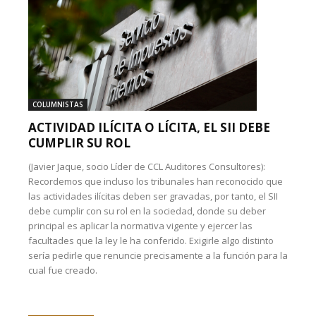
COLUMNISTAS
ACTIVIDAD ILÍCITA O LÍCITA, EL SII DEBE
CUMPLIR SU ROL
(Javier Jaque, socio Líder de CCL Auditores Consultores):
Recordemos que incluso los tribunales han reconocido que
las actividades ilícitas deben ser gravadas, por tanto, el SII
debe cumplir con su rol en la sociedad, donde su deber
principal es aplicar la normativa vigente y ejercer las
facultades que la ley le ha conferido. Exigirle algo distinto
sería pedirle que renuncie precisamente a la función para la
cual fue creado.