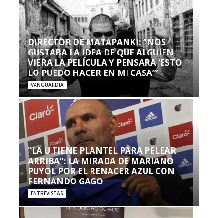
DIRECTOR DE MATAPANKI: “NOS
GUSTABA LA IDEA DE QUE ALGUIEN
VIERA LA PELÍCULA Y PENSARA ‘ESTO
LO PUEDO HACER EN MI CASA’”
VANGUARDIA
“LA U TIENE PLANTEL PARA PELEAR
ARRIBA”: LA MIRADA DE MARIANO
PUYOL POR EL RENACER AZUL CON
FERNANDO GAGO
ENTREVISTAS