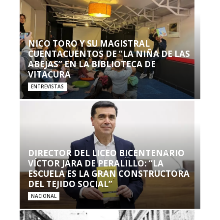
NICO TORO Y SU MAGISTRAL
CUENTACUENTOS DE “LA NIÑA DE LAS
ABEJAS” EN LA BIBLIOTECA DE
VITACURA
ENTREVISTAS
DIRECTOR DEL LICEO BICENTENARIO
VÍCTOR JARA DE PERALILLO: “LA
ESCUELA ES LA GRAN CONSTRUCTORA
DEL TEJIDO SOCIAL”
NACIONAL