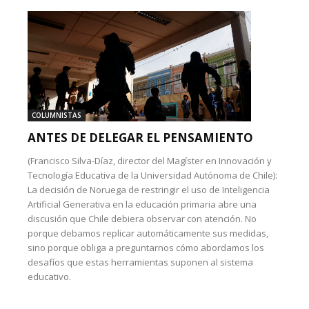
COLUMNISTAS
ANTES DE DELEGAR EL PENSAMIENTO
(Francisco Silva-Díaz, director del Magíster en Innovación y
Tecnología Educativa de la Universidad Autónoma de Chile):
La decisión de Noruega de restringir el uso de Inteligencia
Artificial Generativa en la educación primaria abre una
discusión que Chile debiera observar con atención. No
porque debamos replicar automáticamente sus medidas,
sino porque obliga a preguntarnos cómo abordamos los
desafíos que estas herramientas suponen al sistema
educativo.