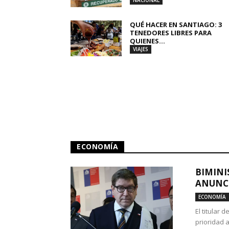
NACIONAL
QUÉ HACER EN SANTIAGO: 3
TENEDORES LIBRES PARA
QUIENES...
VIAJES
ECONOMÍA
BIMINI
ANUNCI
ECONOMÍA
El titular 
prioridad 