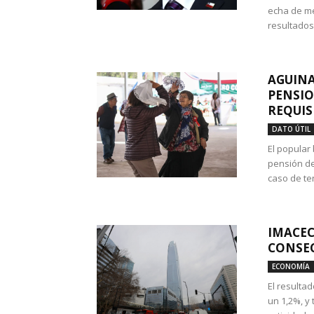
echa de me
resultados
AGUINA
PENSIO
REQUIS
DATO ÚTIL
El popular
pensión de
caso de te
IMACEC
CONSEC
ECONOMÍA
El resulta
un 1,2%, y