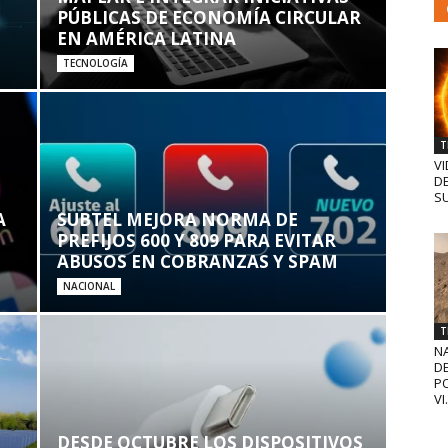
PÚBLICAS DE ECONOMÍA CIRCULAR
EN AMÉRICA LATINA
TECNOLOGÍA
T
VI
D
SU
A
SUBTEL MEJORA NORMA DE
PREFIJOS 600 Y 809 PARA EVITAR
ABUSOS EN COBRANZAS Y SPAM
NACIONAL
T
N
D
PO
VI.
DESDE OCTUBRE LOS DISPOSITIVOS