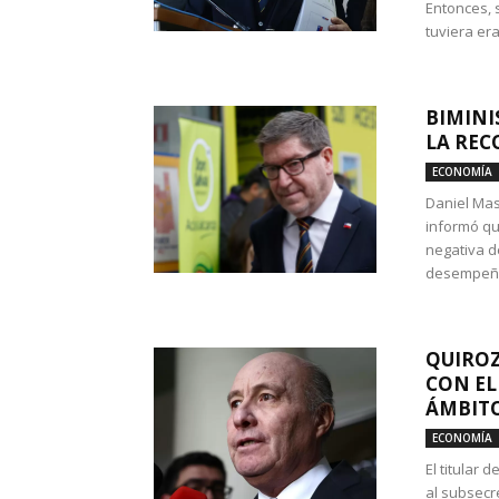
Entonces, 
tuviera era
BIMINI
LA REC
ECONOMÍA
Daniel Mas
informó qu
negativa d
desempeño 
QUIROZ
CON EL
ÁMBITO
ECONOMÍA
El titular
al subsecr