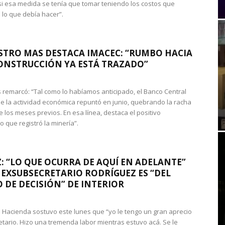
si esa medida se tenía que tomar teniendo los costos que
 lo que debía hacer”.
STRO MAS DESTACA IMACEC: “RUMBO HACIA
ONSTRUCCIÓN YA ESTÁ TRAZADO”
 remarcó: “Tal como lo habíamos anticipado, el Banco Central
e la actividad económica repuntó en junio, quebrando la racha
e los meses previos. En esa línea, destaca el positivo
que registró la minería”.
: “LO QUE OCURRA DE AQUÍ EN ADELANTE”
 EXSUBSECRETARIO RODRÍGUEZ ES “DEL
 DE DECISIÓN” DE INTERIOR
 de Hacienda sostuvo este lunes que “yo le tengo un gran aprecio
etario. Hizo una tremenda labor mientras estuvo acá. Se le