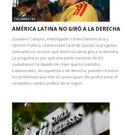
COLUMNISTAS
AMÉRICA LATINA NO GIRÓ A LA DERECHA
(Gustavo Campos, investigador Centro Democracia y
Opinión Pública, Universidad Central): Quizás la pregunta
relevante no sea por qué América Latina gira a la derecha.
La pregunta es por qué una parte creciente de los
ciudadanos ha dejado de creer que los partidos
tradicionales, de izquierda o de derecha, pueden resolver
los problemas que más les preocupan. Ahí podría estar el
verdadero cambio político de la región.