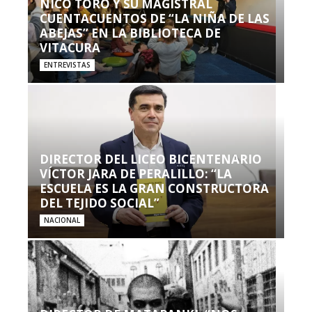
NICO TORO Y SU MAGISTRAL
CUENTACUENTOS DE “LA NIÑA DE LAS
ABEJAS” EN LA BIBLIOTECA DE
VITACURA
ENTREVISTAS
DIRECTOR DEL LICEO BICENTENARIO
VÍCTOR JARA DE PERALILLO: “LA
ESCUELA ES LA GRAN CONSTRUCTORA
DEL TEJIDO SOCIAL”
NACIONAL