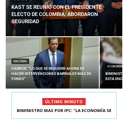
KAST SE REUNIÓ CON EL PRESIDENTE
ELECTO DE COLOMBIA: ABORDARON
SEGURIDAD
NACIONAL
ECONOMÍA
HARBOE: “LO QUE SE REQUIERE AHORA ES
HACER INTERVENCIONES BARRIALES MÁS DE
BIMINISTRO
FONDO”
ESTÁ ENCAU
ÚLTIMO MINUTO
BIMINISTRO MAS POR IPC: “LA ECONOMÍA SE
ESTÁ ENC...