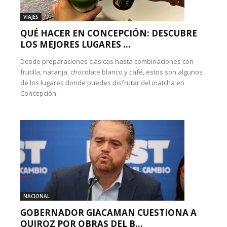
VIAJES
QUÉ HACER EN CONCEPCIÓN: DESCUBRE
LOS MEJORES LUGARES ...
Desde preparaciones clásicas hasta combinaciones con
frutilla, naranja, chocolate blanco y café, estos son algunos
de los lugares donde puedes disfrutar del matcha en
Concepción.
NACIONAL
GOBERNADOR GIACAMAN CUESTIONA A
QUIROZ POR OBRAS DEL B...