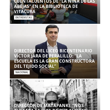
CUENTACUENTOS DE “LA NIÑA DE LAS
ABEJAS” EN LA BIBLIOTECA DE
VITACURA
ENTREVISTAS
DIRECTOR DEL LICEO BICENTENARIO
VÍCTOR JARA DE PERALILLO: “LA
ESCUELA ES LA GRAN CONSTRUCTORA
DEL TEJIDO SOCIAL”
NACIONAL
DIRECTOR DE MATAPANKI: “NOS