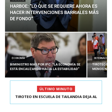
HARBOE: “LO QUE SE REQUIERE AHORA ES
HACER INTERVENCIONES BARRIALES MÁS
DE FONDO”
ECONOMÍA
INTERNACIONA
BIMINISTRO MAS POR IPC: “LA ECONOMÍA SE
TIROTEO EN 
ESTÁ ENCAUZANDO HACIA LA ESTABILIDAD”
MENOS NUEV
ÚLTIMO MINUTO
TIROTEO EN ESCUELA DE TAILANDIA DEJA AL
HARBOE: “LO QUE SE REQUIERE AHORA ES HACER
MENOS NUEVE MU...
INTER...