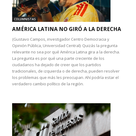
COLUMNISTAS
AMÉRICA LATINA NO GIRÓ A LA DERECHA
(Gustavo Campos, investigador Centro Democracia y
Opinión Pública, Universidad Central): Quizás la pregunta
relevante no sea por qué América Latina gira a la derecha.
La pregunta es por qué una parte creciente de los
ciudadanos ha dejado de creer que los partidos
tradicionales, de izquierda o de derecha, pueden resolver
los problemas que más les preocupan. Ahí podría estar el
verdadero cambio político de la región.