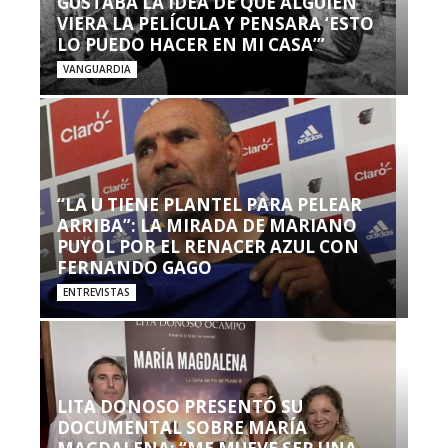
GUSTABA LA IDEA DE QUE ALGUIEN
VIERA LA PELÍCULA Y PENSARA ‘ESTO
LO PUEDO HACER EN MI CASA’”
VANGUARDIA
“LA U TIENE PLANTEL PARA PELEAR
ARRIBA”: LA MIRADA DE MARIANO
PUYOL POR EL RENACER AZUL CON
FERNANDO GAGO
ENTREVISTAS
LITA DONOSO PRESENTÓ SU
DOCUMENTAL SOBRE MARÍA