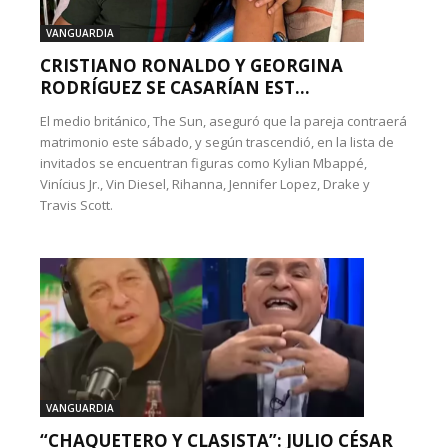
VANGUARDIA
CRISTIANO RONALDO Y GEORGINA
RODRÍGUEZ SE CASARÍAN EST...
El medio británico, The Sun, aseguró que la pareja contraerá
matrimonio este sábado, y según trascendió, en la lista de
invitados se encuentran figuras como Kylian Mbappé,
Vinícius Jr., Vin Diesel, Rihanna, Jennifer Lopez, Drake y
Travis Scott.
VANGUARDIA
“CHAQUETERO Y CLASISTA”: JULIO CÉSAR