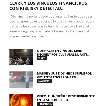
CLARK Y LOS VÍNCULOS FINANCIEROS
CON KIBLISKY DETECTAD...
“Obviamente no les puedo adelantar qué es lo que voy a
decir (…) pero yo estoy tranquilo que vamos a poder aclarar
bastante las cosas que se han dicho. Lo voy a hablar el
lunes y luego voy a hablarlo (a los medios)”, comentó el
expresidente de Azul Azul.
QUÉ HACER EN VIÑA DEL MAR:
ENCUENTROS CULTURALES, ACTI...
VIAJES
MADRE Y SUS DOS HIJOS SUFRIERON
VIOLENTA ENCERRONA EN ...
NACIONAL
VIDEO: EL INCREÍBLE DESCUBRIMIENTO
EN LA SUPERFICIE SO...
TENDENCIA