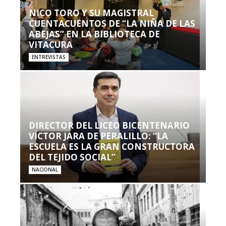
NICO TORO Y SU MAGISTRAL
CUENTACUENTOS DE “LA NIÑA DE LAS
ABEJAS” EN LA BIBLIOTECA DE
VITACURA
ENTREVISTAS
DIRECTOR DEL LICEO BICENTENARIO
VÍCTOR JARA DE PERALILLO: “LA
ESCUELA ES LA GRAN CONSTRUCTORA
DEL TEJIDO SOCIAL”
NACIONAL