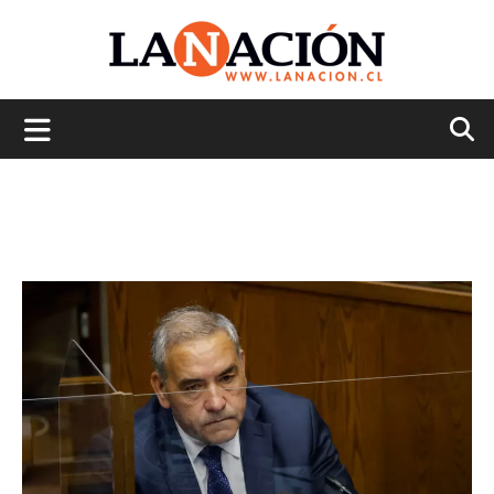
La
Nación