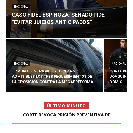
NACIONAL
CASO FIDEL ESPINOZA: SENADO PIDE
“EVITAR JUICIOS ANTICIPADOS”
NACIONAL
NACIONAL
TC ADMITE A TRÁMITE Y DECLARA
CORTE REVO
ADMISIBLES LOS TRES REQUERIMIENTOS DE
JOAQUÍN LA
LA OPOSICIÓN CONTRA LA MEGARREFORMA
DOMICILIAR
ÚLTIMO MINUTO
CORTE REVOCA PRISIÓN PREVENTIVA DE
CASO FIDEL ESPINOZA: SENADO PIDE “EVITAR
JOAQUÍN LAVÍN LEÓN:...
JUICIOS ANTIC...