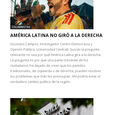
COLUMNISTAS
AMÉRICA LATINA NO GIRÓ A LA DERECHA
(Gustavo Campos, investigador Centro Democracia y
Opinión Pública, Universidad Central): Quizás la pregunta
relevante no sea por qué América Latina gira a la derecha.
La pregunta es por qué una parte creciente de los
ciudadanos ha dejado de creer que los partidos
tradicionales, de izquierda o de derecha, pueden resolver
los problemas que más les preocupan. Ahí podría estar el
verdadero cambio político de la región.