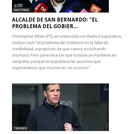
NACIONAL
ALCALDE DE SAN BERNARDO: “EL
PROBLEMA DEL GOBIER...
Christopher White (PS), en entrevista con Radio Cooperativa,
sostuvo que “el problema del Gobierno es la falta de
credibilidad, a propósito de que vamos escuchando
anuncios. Pero pareciera ser que todavía se mantiene en
campaña, porque en la práctica las acciones que
esperaríamos que ocurrieran, no ocurren”.
TRIUNFO