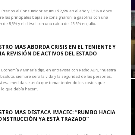
de Precios al Consumidor acumuló 2,9% en el año y 3,5% a doce
re las principales bajas se consignaron la gasolina con una
 de 8,5% y el diésel con una caída del 13,5% en julio.
STRO MAS ABORDA CRISIS EN EL TENIENTE Y
A REVISIÓN DE ACTIVOS DEL ESTADO
de Economía y Minería dijo, en entrevista con Radio ADN, “nuestra
absoluta, siempre será la vida y la seguridad de las personas.
si esa medida se tenía que tomar teniendo los costos que
 lo que debía hacer”.
STRO MAS DESTACA IMACEC: “RUMBO HACIA
ONSTRUCCIÓN YA ESTÁ TRAZADO”