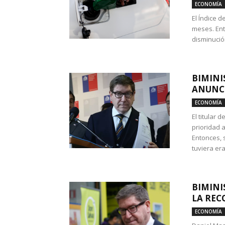
ECONOMÍA
El Índice 
meses. Ent
disminución
BIMINI
ANUNCI
ECONOMÍA
El titular 
prioridad 
Entonces, 
tuviera era
BIMINI
LA REC
ECONOMÍA