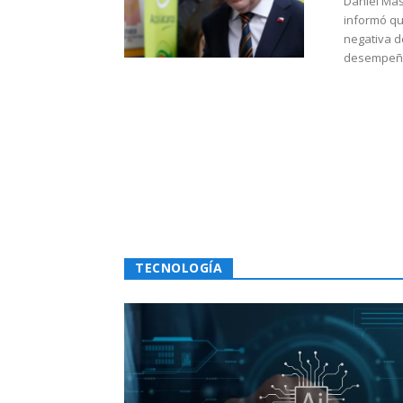
Daniel Mas
informó qu
negativa d
desempeño 
TECNOLOGÍA