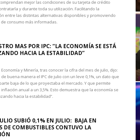
omprendan mejor las condiciones de su tarjeta de crédito
ntratarla y durante toda su utilización. Facilitando la
n entre las distintas alternativas disponibles y promoviendo
s de consumo más informadas.
STRO MAS POR IPC: “LA ECONOMÍA SE ESTÁ
ANDO HACIA LA ESTABILIDAD”
de Economía y Minería, tras conocer la cifra del mes de julio, dijo:
 de buena manera el IPC de julio con un leve 0,1%, un dato que
 parte baja de lo que proyectaba el mercado. Y que permite
 inflación anual a un 3,5%. Esto demuestra que la economía se
zando hacia la estabilidad”.
JULIO SUBIÓ 0,1% EN JULIO: BAJA EN
S DE COMBUSTIBLES CONTUVO LA
IÓN