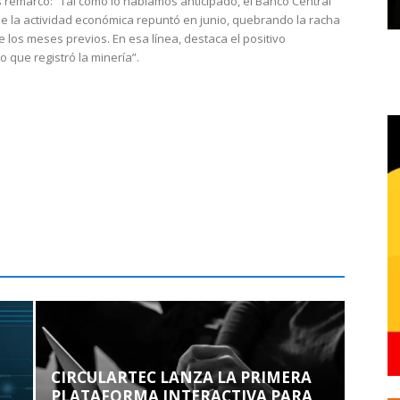
 remarcó: “Tal como lo habíamos anticipado, el Banco Central
e la actividad económica repuntó en junio, quebrando la racha
e los meses previos. En esa línea, destaca el positivo
que registró la minería”.
CIRCULARTEC LANZA LA PRIMERA
PLATAFORMA INTERACTIVA PARA