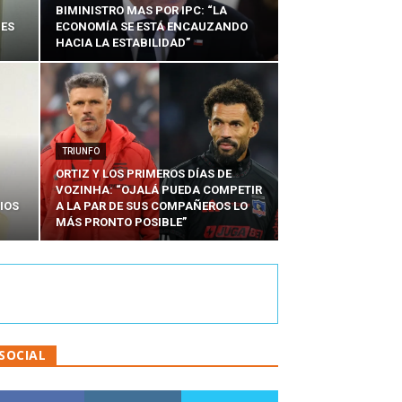
BIMINISTRO MAS POR IPC: “LA
NES
ECONOMÍA SE ESTÁ ENCAUZANDO
HACIA LA ESTABILIDAD”
TRIUNFO
ORTIZ Y LOS PRIMEROS DÍAS DE
VOZINHA: “OJALÁ PUEDA COMPETIR
IOS
A LA PAR DE SUS COMPAÑEROS LO
MÁS PRONTO POSIBLE”
SOCIAL