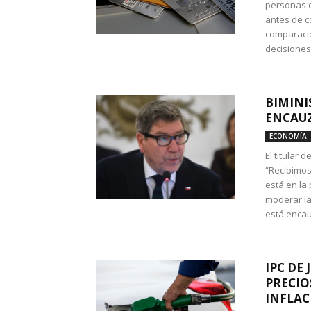
personas c
antes de co
comparació
decisione
BIMINI
ENCAUZ
ECONOMÍA
El titular 
“Recibimos
está en la
moderar la
está encau
IPC DE 
PRECIO
INFLAC