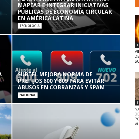
MAPEAR E INTEGRAR INICIATIVAS
PÚBLICAS DE ECONOMÍA CIRCULAR
EN AMÉRICA LATINA
TECNOLOGÍA
T
VI
D
SU
A
SUBTEL MEJORA NORMA DE
PREFIJOS 600 Y 809 PARA EVITAR
ABUSOS EN COBRANZAS Y SPAM
NACIONAL
T
N
D
PO
VI.