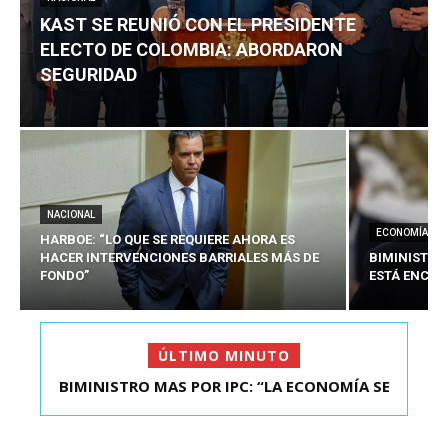
KAST SE REUNIÓ CON EL PRESIDENTE
ELECTO DE COLOMBIA: ABORDARON
SEGURIDAD
NACIONAL
ECONOMÍA
HARBOE: “LO QUE SE REQUIERE AHORA ES
HACER INTERVENCIONES BARRIALES MÁS DE
BIMINISTRO
FONDO”
ESTÁ ENCAU
ÚLTIMO MINUTO
BIMINISTRO MAS POR IPC: “LA ECONOMÍA SE
KAST SE REUNIÓ CON EL PRESIDENTE ELECTO DE
ESTÁ ENC...
COLOMBIA: A...