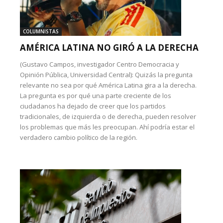
COLUMNISTAS
AMÉRICA LATINA NO GIRÓ A LA DERECHA
(Gustavo Campos, investigador Centro Democracia y
Opinión Pública, Universidad Central): Quizás la pregunta
relevante no sea por qué América Latina gira a la derecha.
La pregunta es por qué una parte creciente de los
ciudadanos ha dejado de creer que los partidos
tradicionales, de izquierda o de derecha, pueden resolver
los problemas que más les preocupan. Ahí podría estar el
verdadero cambio político de la región.