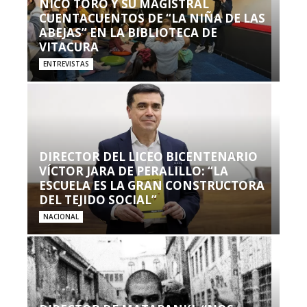
NICO TORO Y SU MAGISTRAL
CUENTACUENTOS DE “LA NIÑA DE LAS
ABEJAS” EN LA BIBLIOTECA DE
VITACURA
ENTREVISTAS
DIRECTOR DEL LICEO BICENTENARIO
VÍCTOR JARA DE PERALILLO: “LA
ESCUELA ES LA GRAN CONSTRUCTORA
DEL TEJIDO SOCIAL”
NACIONAL