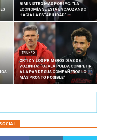
BIMINISTRO MAS POR IPC: “LA
NES
ECONOMÍA SE ESTÁ ENCAUZANDO
HACIA LA ESTABILIDAD”
TRIUNFO
ORTIZ Y LOS PRIMEROS DÍAS DE
VOZINHA: “OJALÁ PUEDA COMPETIR
IOS
A LA PAR DE SUS COMPAÑEROS LO
MÁS PRONTO POSIBLE”
SOCIAL