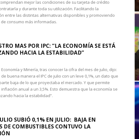
omprendan mejor las condiciones de su tarjeta de crédito
ntratarla y durante toda su utilización. Facilitando la
n entre las distintas alternativas disponibles y promoviendo
s de consumo más informadas.
STRO MAS POR IPC: “LA ECONOMÍA SE ESTÁ
ANDO HACIA LA ESTABILIDAD”
de Economía y Minería, tras conocer la cifra del mes de julio, dijo:
 de buena manera el IPC de julio con un leve 0,1%, un dato que
 parte baja de lo que proyectaba el mercado. Y que permite
 inflación anual a un 3,5%. Esto demuestra que la economía se
zando hacia la estabilidad”.
JULIO SUBIÓ 0,1% EN JULIO: BAJA EN
S DE COMBUSTIBLES CONTUVO LA
IÓN