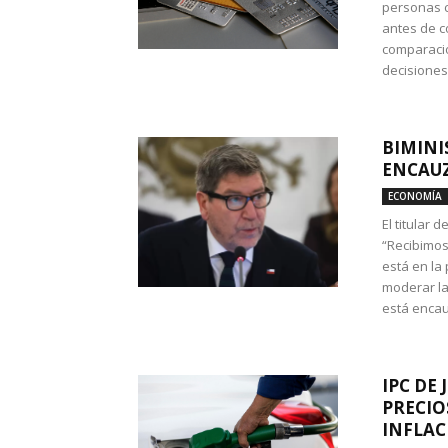
personas c
antes de co
comparació
decisione
BIMINI
ENCAUZ
ECONOMÍA
El titular 
“Recibimos
está en la
moderar la
está encau
IPC DE 
PRECIO
INFLAC