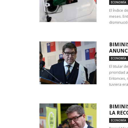
ECONOMÍA
El Índice 
meses. Ent
disminución
BIMINI
ANUNCI
ECONOMÍA
El titular 
prioridad 
Entonces, 
tuviera era
BIMINI
LA REC
ECONOMÍA