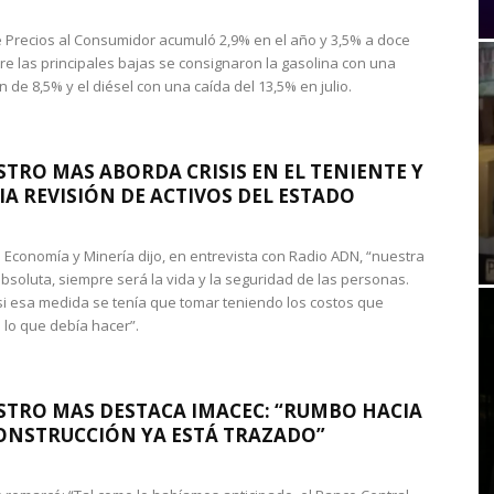
de Precios al Consumidor acumuló 2,9% en el año y 3,5% a doce
re las principales bajas se consignaron la gasolina con una
 de 8,5% y el diésel con una caída del 13,5% en julio.
STRO MAS ABORDA CRISIS EN EL TENIENTE Y
A REVISIÓN DE ACTIVOS DEL ESTADO
de Economía y Minería dijo, en entrevista con Radio ADN, “nuestra
absoluta, siempre será la vida y la seguridad de las personas.
si esa medida se tenía que tomar teniendo los costos que
 lo que debía hacer”.
STRO MAS DESTACA IMACEC: “RUMBO HACIA
ONSTRUCCIÓN YA ESTÁ TRAZADO”