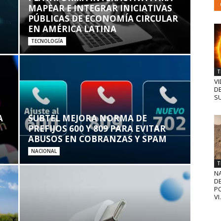
MAPEAR E INTEGRAR INICIATIVAS
PÚBLICAS DE ECONOMÍA CIRCULAR
EN AMÉRICA LATINA
TECNOLOGÍA
T
VI
D
SU
A
SUBTEL MEJORA NORMA DE
PREFIJOS 600 Y 809 PARA EVITAR
ABUSOS EN COBRANZAS Y SPAM
NACIONAL
T
N
D
PO
VI.