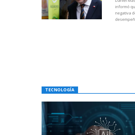
Daniel Mas
informó qu
negativa d
desempeño 
TECNOLOGÍA