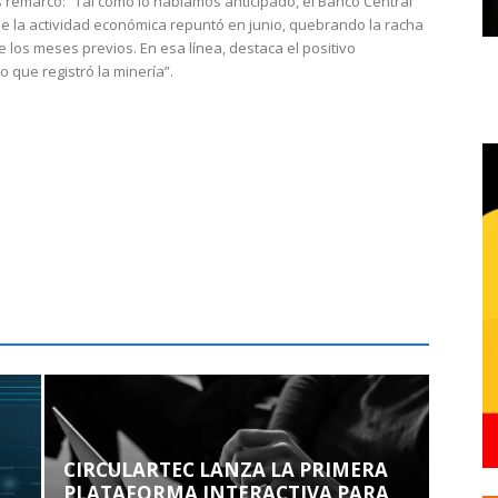
 remarcó: “Tal como lo habíamos anticipado, el Banco Central
e la actividad económica repuntó en junio, quebrando la racha
e los meses previos. En esa línea, destaca el positivo
que registró la minería”.
CIRCULARTEC LANZA LA PRIMERA
PLATAFORMA INTERACTIVA PARA