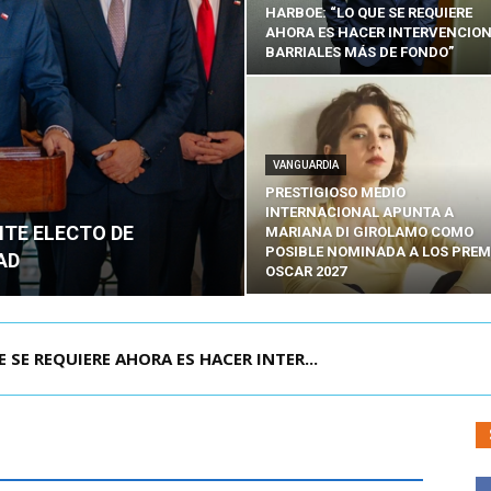
HARBOE: “LO QUE SE REQUIERE
AHORA ES HACER INTERVENCIO
BARRIALES MÁS DE FONDO”
VANGUARDIA
PRESTIGIOSO MEDIO
INTERNACIONAL APUNTA A
NTE ELECTO DE
MARIANA DI GIROLAMO COMO
POSIBLE NOMINADA A LOS PREM
AD
OSCAR 2027
E REQUIERE AHORA ES HACER INTER...
POR IPC: “LA ECONOMÍA SE ESTÁ ENC...