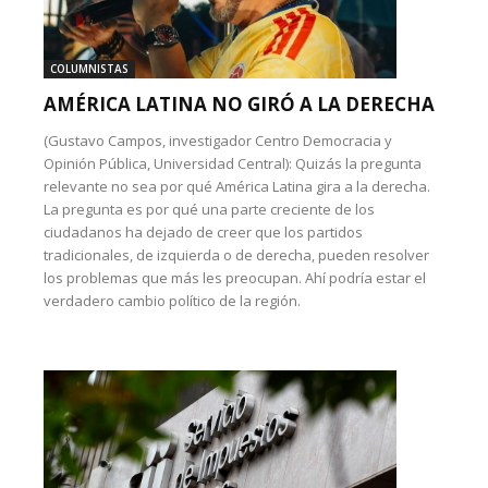
COLUMNISTAS
AMÉRICA LATINA NO GIRÓ A LA DERECHA
(Gustavo Campos, investigador Centro Democracia y
Opinión Pública, Universidad Central): Quizás la pregunta
relevante no sea por qué América Latina gira a la derecha.
La pregunta es por qué una parte creciente de los
ciudadanos ha dejado de creer que los partidos
tradicionales, de izquierda o de derecha, pueden resolver
los problemas que más les preocupan. Ahí podría estar el
verdadero cambio político de la región.