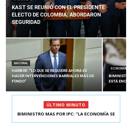
KAST SE REUNIÓ CON EL PRESIDENTE
ELECTO DE COLOMBIA: ABORDARON
SEGURIDAD
NACIONAL
ECONOMÍA
HARBOE: “LO QUE SE REQUIERE AHORA ES
HACER INTERVENCIONES BARRIALES MÁS DE
BIMINISTRO
FONDO”
ESTÁ ENCAU
ÚLTIMO MINUTO
BIMINISTRO MAS POR IPC: “LA ECONOMÍA SE
KAST SE REUNIÓ CON EL PRESIDENTE ELECTO DE
ESTÁ ENC...
COLOMBIA: A...