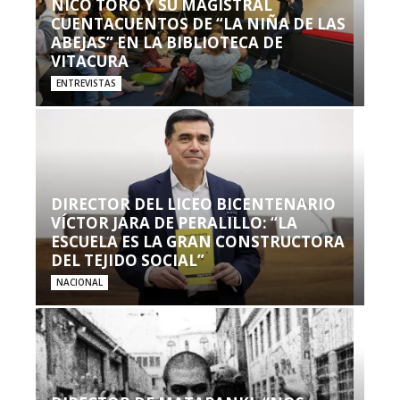
NICO TORO Y SU MAGISTRAL
CUENTACUENTOS DE “LA NIÑA DE LAS
ABEJAS” EN LA BIBLIOTECA DE
VITACURA
ENTREVISTAS
DIRECTOR DEL LICEO BICENTENARIO
VÍCTOR JARA DE PERALILLO: “LA
ESCUELA ES LA GRAN CONSTRUCTORA
DEL TEJIDO SOCIAL”
NACIONAL