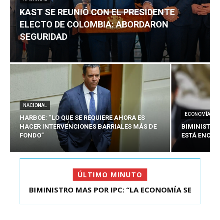
KAST SE REUNIÓ CON EL PRESIDENTE
ELECTO DE COLOMBIA: ABORDARON
SEGURIDAD
NACIONAL
ECONOMÍA
HARBOE: “LO QUE SE REQUIERE AHORA ES
HACER INTERVENCIONES BARRIALES MÁS DE
BIMINISTRO
FONDO”
ESTÁ ENCAU
ÚLTIMO MINUTO
BIMINISTRO MAS POR IPC: “LA ECONOMÍA SE
KAST SE REUNIÓ CON EL PRESIDENTE ELECTO DE
ESTÁ ENC...
COLOMBIA: A...