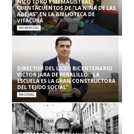
NICO TORO Y SU MAGISTRAL
CUENTACUENTOS DE “LA NIÑA DE LAS
ABEJAS” EN LA BIBLIOTECA DE
VITACURA
ENTREVISTAS
DIRECTOR DEL LICEO BICENTENARIO
VÍCTOR JARA DE PERALILLO: “LA
ESCUELA ES LA GRAN CONSTRUCTORA
DEL TEJIDO SOCIAL”
NACIONAL