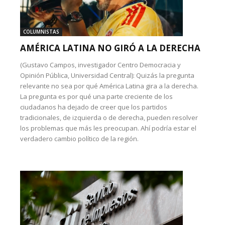
COLUMNISTAS
AMÉRICA LATINA NO GIRÓ A LA DERECHA
(Gustavo Campos, investigador Centro Democracia y
Opinión Pública, Universidad Central): Quizás la pregunta
relevante no sea por qué América Latina gira a la derecha.
La pregunta es por qué una parte creciente de los
ciudadanos ha dejado de creer que los partidos
tradicionales, de izquierda o de derecha, pueden resolver
los problemas que más les preocupan. Ahí podría estar el
verdadero cambio político de la región.